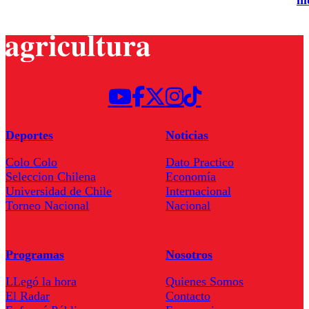
hí
Deportes
Noticias
Colo Colo
Dato Practico
Seleccion Chilena
Economía
Universidad de Chile
Internacional
Torneo Nacional
Nacional
Programas
Nosotros
LLegó la hora
Quienes Somos
El Radar
Contacto