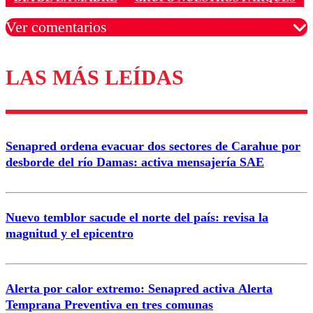
Ver comentarios
LAS MÁS LEÍDAS
Los comentarios son moderados para garantizar un
diálogo respetuoso.
Nombre
Senapred ordena evacuar dos sectores de Carahue por
Correo
desborde del río Damas: activa mensajería SAE
Nuevo temblor sacude el norte del país: revisa la
magnitud y el epicentro
Enviar comentario
Alerta por calor extremo: Senapred activa Alerta
Temprana Preventiva en tres comunas