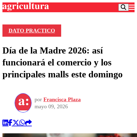
DATO PRACTICO
Podcast
Día de la Madre 2026: así
Frecuencias
Agricultura TV
funcionará el comercio y los
Deportes
principales malls este domingo
Entretención
Colo Colo
Noticias
Motor
Vida Social
Otros Deportes
Dato Practico
Publicaciones en medios
por
Francisca Plaza
Seleccion Chilena
Economía
Opinión
mayo 09, 2026
Torneo Internacional
Internacional
Programas
Torneo Nacional
Nacional
Comercial
Universidad Católica
Política
Universidad de Chile
Sustentabilidad