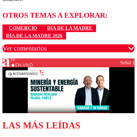
OTROS TEMAS A EXPLORAR:
COMERCIO
DÍA DE LA MADRE
DÍA DE LA MADRE 2026
Ver comentarios
Señal 1
EN VIVO
Los comentarios son moderados para garantizar un
diálogo respetuoso.
Nombre
Correo
LAS MÁS LEÍDAS