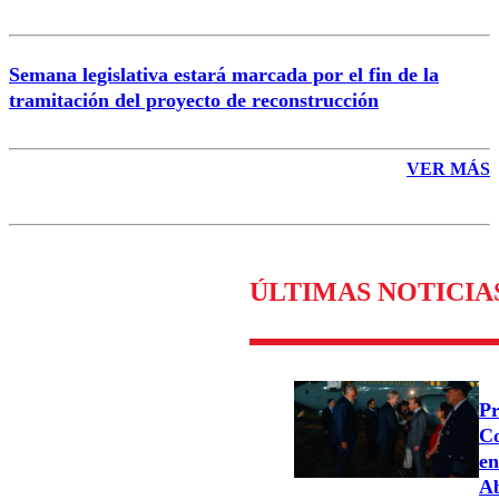
Semana legislativa estará marcada por el fin de la
tramitación del proyecto de reconstrucción
VER MÁS
ÚLTIMAS NOTICIA
Pr
Co
en
Ab