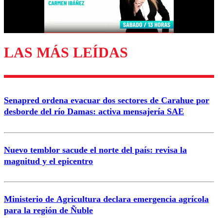
Correo
LAS MÁS LEÍDAS
Enviar comentario
Senapred ordena evacuar dos sectores de Carahue por
desborde del río Damas: activa mensajería SAE
Nuevo temblor sacude el norte del país: revisa la
magnitud y el epicentro
Ministerio de Agricultura declara emergencia agrícola
para la región de Ñuble