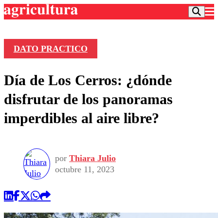
DATO PRACTICO
Podcast
Día de Los Cerros: ¿dónde
Frecuencias
Agricultura TV
disfrutar de los panoramas
Deportes
imperdibles al aire libre?
Entretención
Colo Colo
Noticias
Motor
Vida Social
Otros Deportes
Dato Practico
Publicaciones en medios
por
Thiara Julio
Seleccion Chilena
Economía
Opinión
octubre 11, 2023
Torneo Internacional
Internacional
Programas
Torneo Nacional
Nacional
Comercial
Universidad Católica
Política
Universidad de Chile
Sustentabilidad