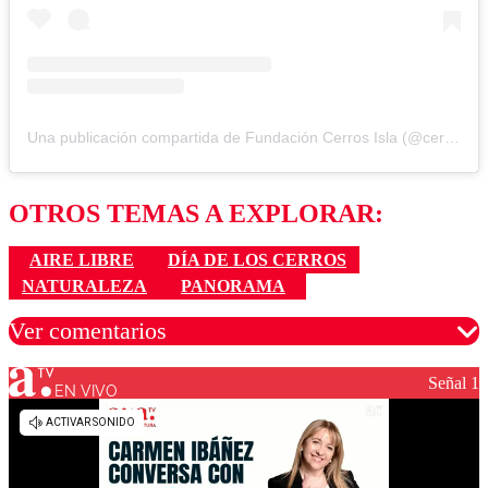
Una publicación compartida de Fundación Cerros Isla (@cerrosisla)
OTROS TEMAS A EXPLORAR:
AIRE LIBRE
DÍA DE LOS CERROS
NATURALEZA
PANORAMA
Ver comentarios
Señal 1
EN VIVO
Los comentarios son moderados para garantizar un
diálogo respetuoso.
Nombre