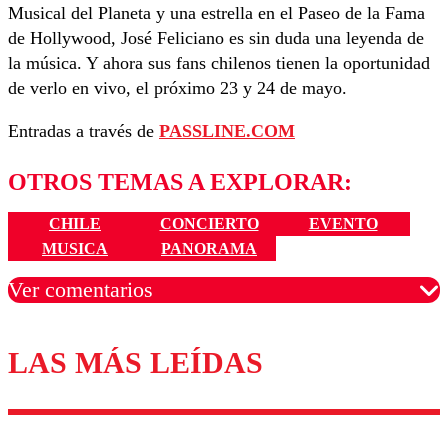
Musical del Planeta y una estrella en el Paseo de la Fama
de Hollywood, José Feliciano es sin duda una leyenda de
la música. Y ahora sus fans chilenos tienen la oportunidad
de verlo en vivo, el próximo 23 y 24 de mayo.
Entradas a través de
PASSLINE.COM
OTROS TEMAS A EXPLORAR:
CHILE
CONCIERTO
EVENTO
MUSICA
PANORAMA
Ver comentarios
LAS MÁS LEÍDAS
Los comentarios son moderados para garantizar un
diálogo respetuoso.
Nombre