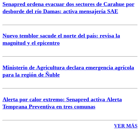
Senapred ordena evacuar dos sectores de Carahue por
Correo
desborde del río Damas: activa mensajería SAE
Nuevo temblor sacude el norte del país: revisa la
magnitud y el epicentro
Enviar comentario
Ministerio de Agricultura declara emergencia agrícola
para la región de Ñuble
Alerta por calor extremo: Senapred activa Alerta
Temprana Preventiva en tres comunas
VER MÁS