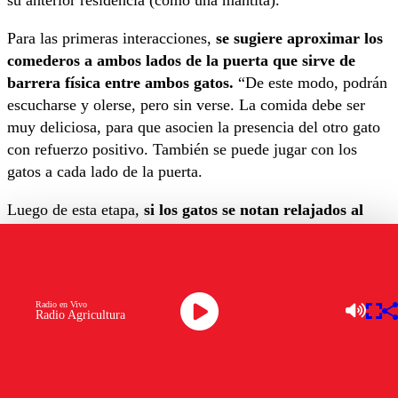
su anterior residencia (como una mantita).
Para las primeras interacciones,
se sugiere aproximar los
comederos a ambos lados de la puerta que sirve de
barrera física entre ambos gatos.
“De este modo, podrán
escucharse y olerse, pero sin verse. La comida debe ser
muy deliciosa, para que asocien la presencia del otro gato
con refuerzo positivo. También se puede jugar con los
gatos a cada lado de la puerta.
Luego de esta etapa,
si los gatos se notan relajados al
percibirse entre la puerta, podemos comenzar con el
contacto visual.
Podemos utilizar la misma puerta que
separa ambos territorios, abriéndola unos centímetros de
manera que se puedan ver, pero no hacerse daño. También
Radio en Vivo
Radio Agricultura
pueden interactuar a través de una ventana. En esta etapa
nuevamente debe usarse refuerzo positivo (comida rica,
juego).