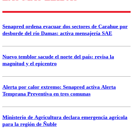
diálogo respetuoso.
Nombre
Senapred ordena evacuar dos sectores de Carahue por
Correo
desborde del río Damas: activa mensajería SAE
Nuevo temblor sacude el norte del país: revisa la
magnitud y el epicentro
Enviar comentario
Alerta por calor extremo: Senapred activa Alerta
Temprana Preventiva en tres comunas
Ministerio de Agricultura declara emergencia agrícola
para la región de Ñuble