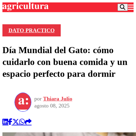
DATO PRACTICO
Podcast
Día Mundial del Gato: cómo
Frecuencias
Agricultura TV
cuidarlo con buena comida y un
Deportes
espacio perfecto para dormir
Entretención
Colo Colo
Noticias
Motor
Vida Social
Otros Deportes
Dato Practico
Publicaciones en medios
por
Thiara Julio
Seleccion Chilena
Economía
Opinión
agosto 08, 2025
Torneo Internacional
Internacional
Programas
Torneo Nacional
Nacional
Comercial
Universidad Católica
Política
Universidad de Chile
Sustentabilidad