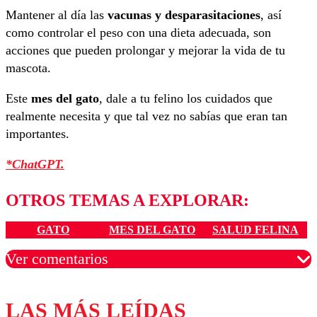
Mantener al día las
vacunas y desparasitaciones
, así
como controlar el peso con una dieta adecuada, son
acciones que pueden prolongar y mejorar la vida de tu
mascota.
Este
mes del gato
, dale a tu felino los cuidados que
realmente necesita y que tal vez no sabías que eran tan
importantes.
*ChatGPT.
OTROS TEMAS A EXPLORAR:
GATO
MES DEL GATO
SALUD FELINA
Ver comentarios
LAS MÁS LEÍDAS
Los comentarios son moderados para garantizar un