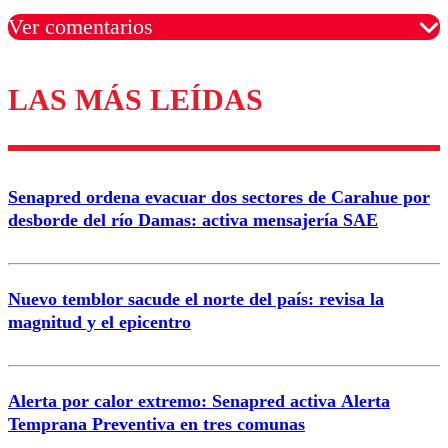
Ver comentarios
LAS MÁS LEÍDAS
Los comentarios son moderados para garantizar un
diálogo respetuoso.
Nombre
Senapred ordena evacuar dos sectores de Carahue por
Correo
desborde del río Damas: activa mensajería SAE
Nuevo temblor sacude el norte del país: revisa la
magnitud y el epicentro
Enviar comentario
Alerta por calor extremo: Senapred activa Alerta
Temprana Preventiva en tres comunas