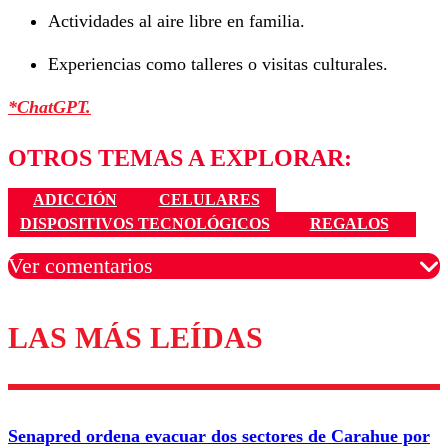
Actividades al aire libre en familia.
Experiencias como talleres o visitas culturales.
*ChatGPT.
OTROS TEMAS A EXPLORAR:
ADICCIÓN
CELULARES
DISPOSITIVOS TECNOLÓGICOS
REGALOS
Ver comentarios
LAS MÁS LEÍDAS
Los comentarios son moderados para garantizar un
diálogo respetuoso.
Nombre
Senapred ordena evacuar dos sectores de Carahue por
Correo