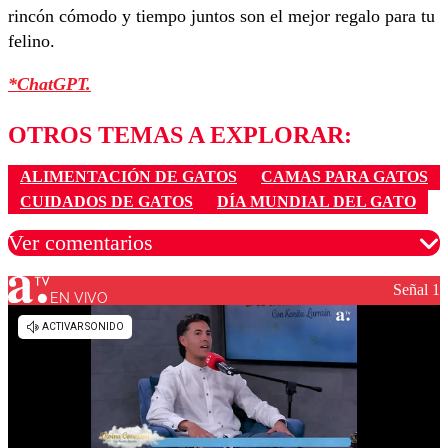
rincón cómodo y tiempo juntos son el mejor regalo para tu
felino.
*ChatGPT.
OTROS TEMAS A EXPLORAR:
ALIMENTACIÓN DE GATOS
CAMAS PARA GATOS
CUIDADOS DE GATOS
DÍA MUNDIAL DEL GATO
Ver comentarios
Señal 1
EN VIVO
Los comentarios son moderados para garantizar un
diálogo respetuoso.
Nombre
Correo