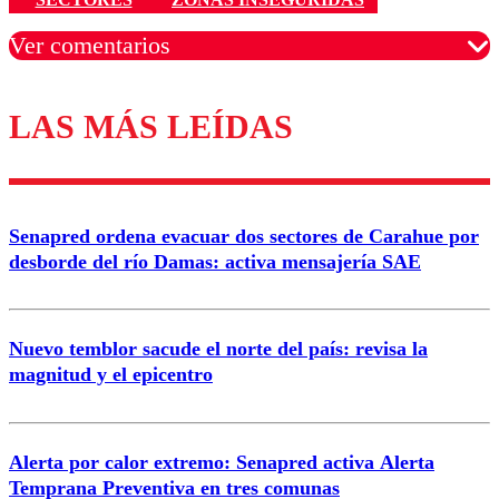
Ver comentarios
LAS MÁS LEÍDAS
Los comentarios son moderados para garantizar un
diálogo respetuoso.
Nombre
Senapred ordena evacuar dos sectores de Carahue por
Correo
desborde del río Damas: activa mensajería SAE
Nuevo temblor sacude el norte del país: revisa la
magnitud y el epicentro
Enviar comentario
Alerta por calor extremo: Senapred activa Alerta
Temprana Preventiva en tres comunas