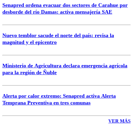
Senapred ordena evacuar dos sectores de Carahue por
Correo
desborde del río Damas: activa mensajería SAE
Nuevo temblor sacude el norte del país: revisa la
magnitud y el epicentro
Enviar comentario
Ministerio de Agricultura declara emergencia agrícola
para la región de Ñuble
Alerta por calor extremo: Senapred activa Alerta
Temprana Preventiva en tres comunas
VER MÁS