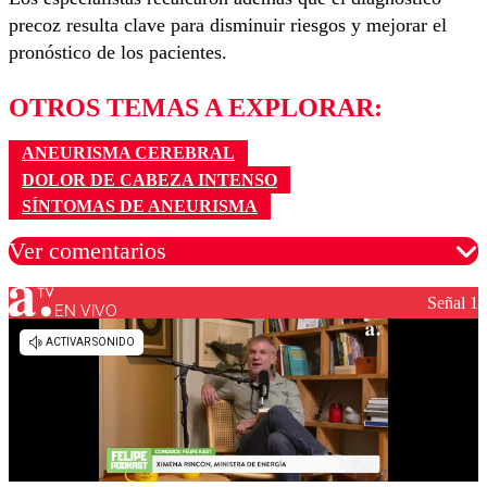
precoz resulta clave para disminuir riesgos y mejorar el
pronóstico de los pacientes.
OTROS TEMAS A EXPLORAR:
ANEURISMA CEREBRAL
DOLOR DE CABEZA INTENSO
SÍNTOMAS DE ANEURISMA
Ver comentarios
Señal 1
EN VIVO
Los comentarios son moderados para garantizar un
diálogo respetuoso.
Nombre
Correo