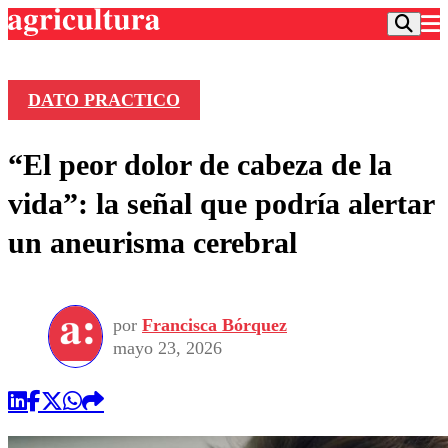
DATO PRACTICO
Podcast
“El peor dolor de cabeza de la
Frecuencias
Agricultura TV
vida”: la señal que podría alertar
Deportes
un aneurisma cerebral
Entretención
Colo Colo
Noticias
Motor
Vida Social
Otros Deportes
Dato Practico
Publicaciones en medios
por
Francisca Bórquez
Seleccion Chilena
Economía
Opinión
mayo 23, 2026
Torneo Internacional
Internacional
Programas
Torneo Nacional
Nacional
Comercial
Universidad Católica
Política
Universidad de Chile
Sustentabilidad