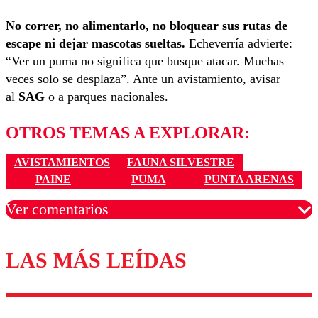
No correr, no alimentarlo, no bloquear sus rutas de
escape ni dejar mascotas sueltas.
Echeverría advierte:
“Ver un puma no significa que busque atacar. Muchas
veces solo se desplaza”. Ante un avistamiento, avisar
al
SAG
o a parques nacionales.
OTROS TEMAS A EXPLORAR:
AVISTAMIENTOS
FAUNA SILVESTRE
PAINE
PUMA
PUNTA ARENAS
Ver comentarios
LAS MÁS LEÍDAS
Los comentarios son moderados para garantizar un
diálogo respetuoso.
Nombre