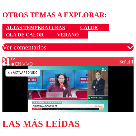
OTROS TEMAS A EXPLORAR:
ALTAS TEMPERATURAS
CALOR
OLA DE CALOR
VERANO
Ver comentarios
Señal 1
EN VIVO
Los comentarios son moderados para garantizar un
diálogo respetuoso.
Nombre
Correo
LAS MÁS LEÍDAS