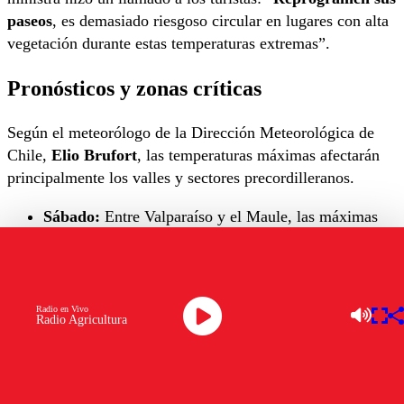
paseos
, es demasiado riesgoso circular en lugares con alta
vegetación durante estas temperaturas extremas”.
Pronósticos y zonas críticas
Según el meteorólogo de la Dirección Meteorológica de
Chile,
Elio Brufort
, las temperaturas máximas afectarán
principalmente los valles y sectores precordilleranos.
Sábado:
Entre Valparaíso y el Maule, las máximas
podrían llegar a los
37°C
.
Domingo:
El núcleo de calor se desplazará al sur,
afectando al Maule y Biobío con registros de hasta
38°C
.
Radio en Vivo
Radio Agricultura
Próxima semana:
El lunes y martes se mantendrán
temperaturas sobre los
30°C
.
Llamado a la responsabilidad ciudadana