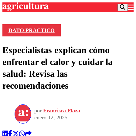
DATO PRACTICO
Podcast
Especialistas explican cómo
Frecuencias
Agricultura TV
enfrentar el calor y cuidar la
Deportes
salud: Revisa las
Entretención
Colo Colo
Noticias
recomendaciones
Motor
Vida Social
Otros Deportes
Dato Practico
Publicaciones en medios
Seleccion Chilena
Economía
Opinión
Torneo Internacional
Internacional
por
Francisca Plaza
Programas
Torneo Nacional
Nacional
enero 12, 2025
Comercial
Universidad Católica
Política
Universidad de Chile
Sustentabilidad