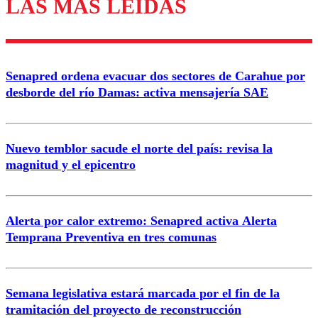
LAS MÁS LEÍDAS
Los comentarios son moderados para garantizar un
diálogo respetuoso.
Nombre
Senapred ordena evacuar dos sectores de Carahue por
Correo
desborde del río Damas: activa mensajería SAE
Nuevo temblor sacude el norte del país: revisa la
magnitud y el epicentro
Enviar comentario
Alerta por calor extremo: Senapred activa Alerta
Temprana Preventiva en tres comunas
Semana legislativa estará marcada por el fin de la
tramitación del proyecto de reconstrucción