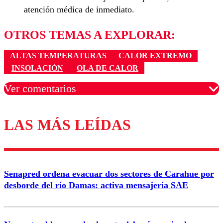
atención médica de inmediato.
OTROS TEMAS A EXPLORAR:
ALTAS TEMPERATURAS
CALOR EXTREMO
INSOLACIÓN
OLA DE CALOR
Ver comentarios
LAS MÁS LEÍDAS
Los comentarios son moderados para garantizar un
diálogo respetuoso.
Nombre
Senapred ordena evacuar dos sectores de Carahue por
Correo
desborde del río Damas: activa mensajería SAE