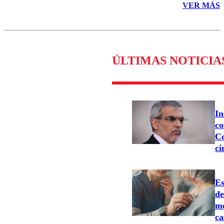
VER MÁS
ÚLTIMAS NOTICIA
In
co
Co
ci
Es
d
me
ca