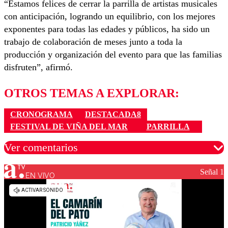
“Estamos felices de cerrar la parrilla de artistas musicales
con anticipación, logrando un equilibrio, con los mejores
exponentes para todas las edades y públicos, ha sido un
trabajo de colaboración de meses junto a toda la
producción y organización del evento para que las familias
disfruten”, afirmó.
OTROS TEMAS A EXPLORAR:
CRONOGRAMA
DESTACADA8
FESTIVAL DE VIÑA DEL MAR
PARRILLA
Ver comentarios
Señal 1
EN VIVO
Los comentarios son moderados para garantizar un
diálogo respetuoso.
Nombre