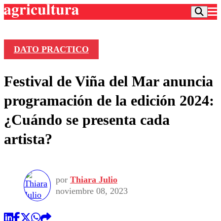
DATO PRACTICO
Podcast
Festival de Viña del Mar anuncia
Frecuencias
Agricultura TV
programación de la edición 2024:
Deportes
¿Cuándo se presenta cada
Entretención
Colo Colo
Noticias
artista?
Motor
Vida Social
Otros Deportes
Dato Practico
Publicaciones en medios
Seleccion Chilena
Economía
Opinión
Torneo Internacional
Internacional
por
Thiara Julio
Programas
Torneo Nacional
Nacional
noviembre 08, 2023
Comercial
Universidad Católica
Política
Universidad de Chile
Sustentabilidad