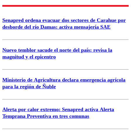
Nombre
Senapred ordena evacuar dos sectores de Carahue por
Correo
desborde del río Damas: activa mensajería SAE
Nuevo temblor sacude el norte del país: revisa la
magnitud y el epicentro
Enviar comentario
Ministerio de Agricultura declara emergencia agrícola
para la región de Ñuble
Alerta por calor extremo: Senapred activa Alerta
Temprana Preventiva en tres comunas