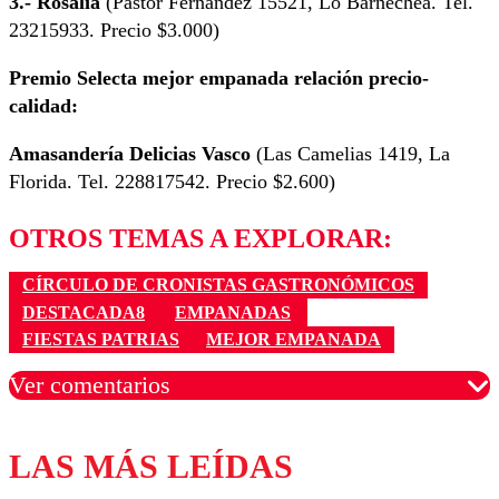
3.- Rosalía
(Pastor Fernández 15521, Lo Barnechea. Tel.
23215933. Precio $3.000)
Premio Selecta mejor empanada relación precio-
calidad:
Amasandería Delicias Vasco
(Las Camelias 1419, La
Florida. Tel. 228817542. Precio $2.600)
OTROS TEMAS A EXPLORAR:
CÍRCULO DE CRONISTAS GASTRONÓMICOS
DESTACADA8
EMPANADAS
FIESTAS PATRIAS
MEJOR EMPANADA
Ver comentarios
LAS MÁS LEÍDAS
Los comentarios son moderados para garantizar un
diálogo respetuoso.