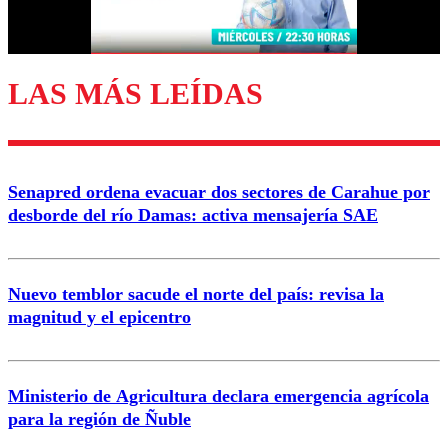
Correo
LAS MÁS LEÍDAS
Enviar comentario
Senapred ordena evacuar dos sectores de Carahue por
desborde del río Damas: activa mensajería SAE
Nuevo temblor sacude el norte del país: revisa la
magnitud y el epicentro
Ministerio de Agricultura declara emergencia agrícola
para la región de Ñuble