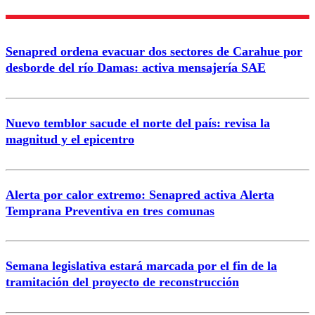
Nombre
Senapred ordena evacuar dos sectores de Carahue por
Correo
desborde del río Damas: activa mensajería SAE
Nuevo temblor sacude el norte del país: revisa la
magnitud y el epicentro
Enviar comentario
Alerta por calor extremo: Senapred activa Alerta
Temprana Preventiva en tres comunas
Semana legislativa estará marcada por el fin de la
tramitación del proyecto de reconstrucción