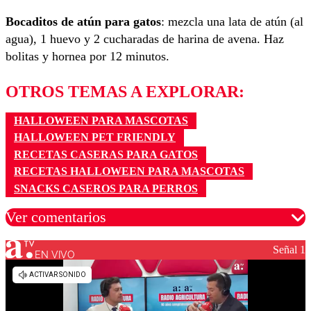
Bocaditos de atún para gatos
: mezcla una lata de atún (al
agua), 1 huevo y 2 cucharadas de harina de avena. Haz
bolitas y hornea por 12 minutos.
OTROS TEMAS A EXPLORAR:
HALLOWEEN PARA MASCOTAS
HALLOWEEN PET FRIENDLY
RECETAS CASERAS PARA GATOS
RECETAS HALLOWEEN PARA MASCOTAS
SNACKS CASEROS PARA PERROS
Ver comentarios
Señal 1
EN VIVO
Los comentarios son moderados para garantizar un
diálogo respetuoso.
Nombre