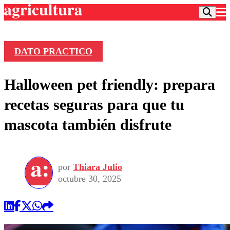
DATO PRACTICO
Podcast
Halloween pet friendly: prepara
Frecuencias
Agricultura TV
recetas seguras para que tu
Deportes
mascota también disfrute
Entretención
Colo Colo
Noticias
Motor
Vida Social
Otros Deportes
Dato Practico
Publicaciones en medios
por
Thiara Julio
Seleccion Chilena
Economía
Opinión
octubre 30, 2025
Torneo Internacional
Internacional
Programas
Torneo Nacional
Nacional
Comercial
Universidad Católica
Política
Universidad de Chile
Sustentabilidad