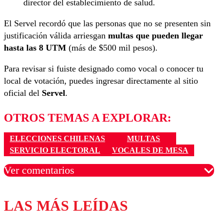
director del establecimiento de salud.
El Servel recordó que las personas que no se presenten sin
justificación válida arriesgan
multas que pueden llegar
hasta las 8 UTM
(más de $500 mil pesos).
Para revisar si fuiste designado como vocal o conocer tu
local de votación, puedes ingresar directamente al sitio
oficial del
Servel
.
OTROS TEMAS A EXPLORAR:
ELECCIONES CHILENAS
MULTAS
SERVICIO ELECTORAL
VOCALES DE MESA
Ver comentarios
LAS MÁS LEÍDAS
Los comentarios son moderados para garantizar un
diálogo respetuoso.