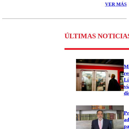
VER MÁS
ÚLTIMAS NOTICIA
Me
re
Lí
ví
di
Pr
ad
pa