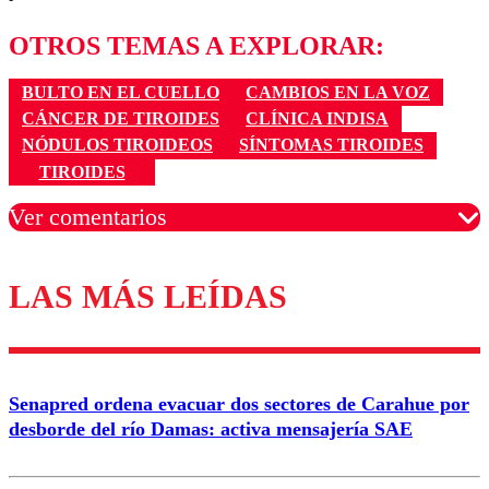
OTROS TEMAS A EXPLORAR:
BULTO EN EL CUELLO
CAMBIOS EN LA VOZ
CÁNCER DE TIROIDES
CLÍNICA INDISA
NÓDULOS TIROIDEOS
SÍNTOMAS TIROIDES
TIROIDES
Ver comentarios
LAS MÁS LEÍDAS
Los comentarios son moderados para garantizar un
diálogo respetuoso.
Nombre
Senapred ordena evacuar dos sectores de Carahue por
Correo
desborde del río Damas: activa mensajería SAE