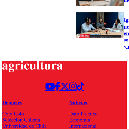
Ig
pr
en
so
y 
Deportes
Noticias
Colo Colo
Dato Practico
Seleccion Chilena
Economía
Universidad de Chile
Internacional