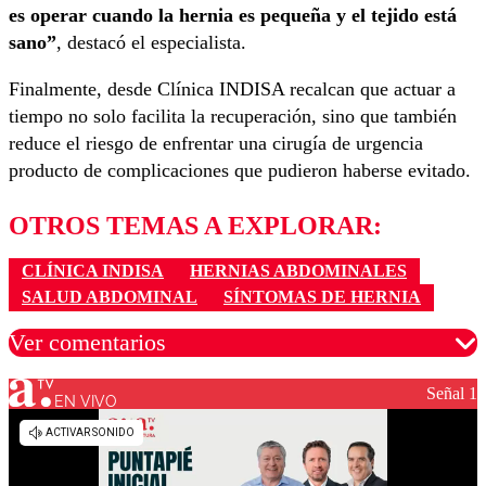
es operar cuando la hernia es pequeña y el tejido está
sano”
, destacó el especialista.
Finalmente, desde Clínica INDISA recalcan que actuar a
tiempo no solo facilita la recuperación, sino que también
reduce el riesgo de enfrentar una cirugía de urgencia
producto de complicaciones que pudieron haberse evitado.
OTROS TEMAS A EXPLORAR:
CLÍNICA INDISA
HERNIAS ABDOMINALES
SALUD ABDOMINAL
SÍNTOMAS DE HERNIA
Ver comentarios
Señal 1
EN VIVO
Los comentarios son moderados para garantizar un
diálogo respetuoso.
Nombre