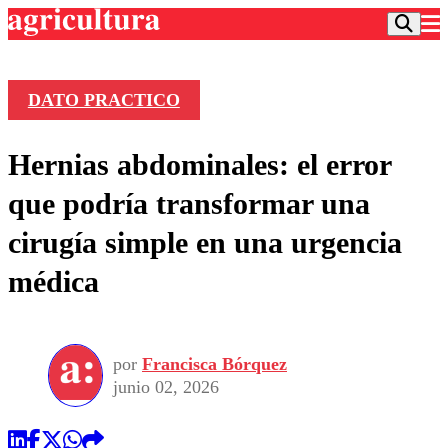
DATO PRACTICO
Podcast
Hernias abdominales: el error
Frecuencias
Agricultura TV
que podría transformar una
Deportes
cirugía simple en una urgencia
Entretención
Colo Colo
Noticias
médica
Motor
Vida Social
Otros Deportes
Dato Practico
Publicaciones en medios
Seleccion Chilena
Economía
Opinión
Torneo Internacional
Internacional
por
Francisca Bórquez
Programas
Torneo Nacional
Nacional
junio 02, 2026
Comercial
Universidad Católica
Política
Universidad de Chile
Sustentabilidad