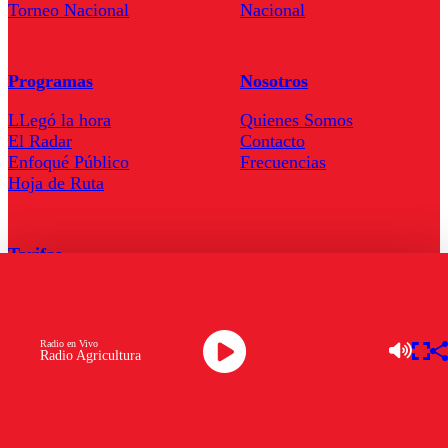
Torneo Nacional
Nacional
Programas
Nosotros
LLegó la hora
Quienes Somos
El Radar
Contacto
Enfoqué Público
Frecuencias
Hoja de Ruta
Tarifas
Comercial
Tarifas Servel Radio
Radio en Vivo
Radio Agricultura
Radio en Vivo
TV en Vivo
Descarga la APP