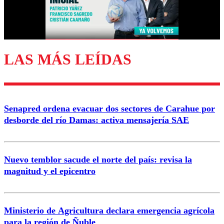
Correo
LAS MÁS LEÍDAS
Enviar comentario
Senapred ordena evacuar dos sectores de Carahue por
desborde del río Damas: activa mensajería SAE
Nuevo temblor sacude el norte del país: revisa la
magnitud y el epicentro
Ministerio de Agricultura declara emergencia agrícola
para la región de Ñuble