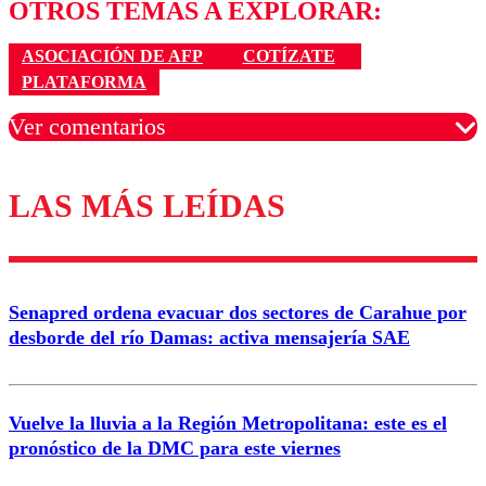
OTROS TEMAS A EXPLORAR:
ASOCIACIÓN DE AFP
COTÍZATE
PLATAFORMA
Ver comentarios
LAS MÁS LEÍDAS
Los comentarios son moderados para garantizar un
diálogo respetuoso.
Nombre
Senapred ordena evacuar dos sectores de Carahue por
Correo
desborde del río Damas: activa mensajería SAE
Vuelve la lluvia a la Región Metropolitana: este es el
pronóstico de la DMC para este viernes
Enviar comentario