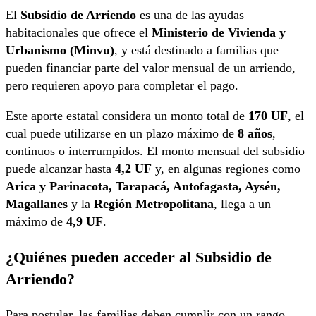
El
Subsidio de Arriendo
es una de las ayudas
habitacionales que ofrece el
Ministerio de Vivienda y
Urbanismo (Minvu)
, y está destinado a familias que
pueden financiar parte del valor mensual de un arriendo,
pero requieren apoyo para completar el pago.
Este aporte estatal considera un monto total de
170 UF
, el
cual puede utilizarse en un plazo máximo de
8 años
,
continuos o interrumpidos. El monto mensual del subsidio
puede alcanzar hasta
4,2 UF
y, en algunas regiones como
Arica y Parinacota, Tarapacá, Antofagasta, Aysén,
Magallanes
y la
Región Metropolitana
, llega a un
máximo de
4,9 UF
.
¿Quiénes pueden acceder al Subsidio de
Arriendo?
Para postular, las familias deben cumplir con un rango