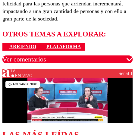
felicidad para las personas que arriendan incrementará,
impactando a una gran cantidad de personas y con ello a
gran parte de la sociedad.
OTROS TEMAS A EXPLORAR:
ARRIENDO
PLATAFORMA
Ver comentarios
Señal 1
EN VIVO
Los comentarios son moderados para garantizar un
diálogo respetuoso.
Nombre
Correo
LAS MÁS LEÍDAS