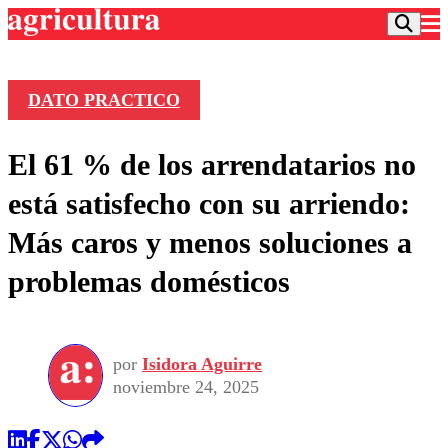
DATO PRACTICO
Podcast
El 61 % de los arrendatarios no
Frecuencias
Agricultura TV
está satisfecho con su arriendo:
Deportes
Más caros y menos soluciones a
Entretención
Colo Colo
Noticias
problemas domésticos
Motor
Vida Social
Otros Deportes
Dato Practico
Publicaciones en medios
Seleccion Chilena
Economía
Opinión
Torneo Internacional
Internacional
por
Isidora Aguirre
Programas
Torneo Nacional
Nacional
noviembre 24, 2025
Comercial
Universidad Católica
Política
Universidad de Chile
Sustentabilidad