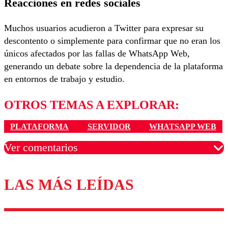
Reacciones en redes sociales
Muchos usuarios acudieron a Twitter para expresar su
descontento o simplemente para confirmar que no eran los
únicos afectados por las fallas de WhatsApp Web,
generando un debate sobre la dependencia de la plataforma
en entornos de trabajo y estudio.
OTROS TEMAS A EXPLORAR:
PLATAFORMA
SERVIDOR
WHATSAPP WEB
Ver comentarios
LAS MÁS LEÍDAS
Los comentarios son moderados para garantizar un
diálogo respetuoso.
Nombre