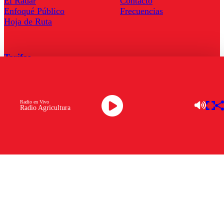
El Radar
Contacto
Enfoqué Público
Frecuencias
Hoja de Ruta
Tarifas
Comercial
Tarifas Servel Radio
Radio en Vivo
Radio Agricultura
Radio en Vivo
TV en Vivo
Descarga la APP