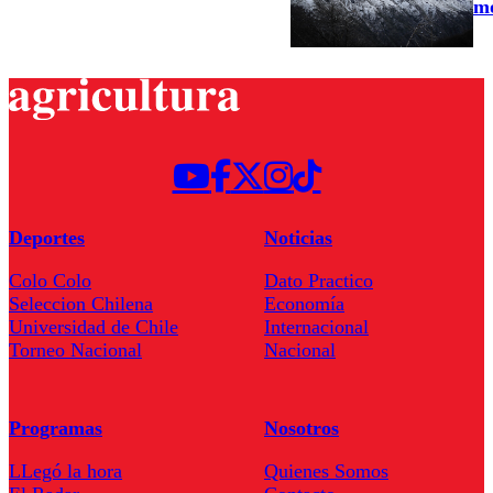
mo
Deportes
Noticias
Colo Colo
Dato Practico
Seleccion Chilena
Economía
Universidad de Chile
Internacional
Torneo Nacional
Nacional
Programas
Nosotros
LLegó la hora
Quienes Somos