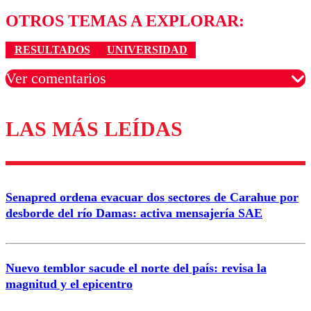
OTROS TEMAS A EXPLORAR:
RESULTADOS
UNIVERSIDAD
Ver comentarios
LAS MÁS LEÍDAS
Los comentarios son moderados para garantizar un
diálogo respetuoso.
Nombre
Senapred ordena evacuar dos sectores de Carahue por
Correo
desborde del río Damas: activa mensajería SAE
Nuevo temblor sacude el norte del país: revisa la
magnitud y el epicentro
Enviar comentario