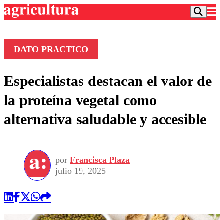
DATO PRACTICO
Podcast
Especialistas destacan el valor de
Frecuencias
Agricultura TV
la proteína vegetal como
Deportes
alternativa saludable y accesible
Entretención
Colo Colo
Noticias
Motor
Vida Social
Otros Deportes
Dato Practico
Publicaciones en medios
por
Francisca Plaza
Seleccion Chilena
Economía
Opinión
julio 19, 2025
Torneo Internacional
Internacional
Programas
Torneo Nacional
Nacional
Comercial
Universidad Católica
Política
Universidad de Chile
Sustentabilidad