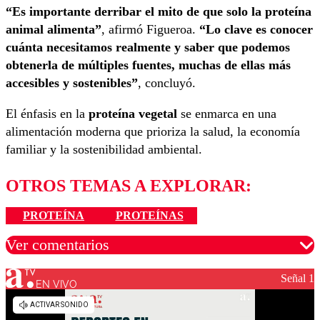
“Es importante derribar el mito de que solo la proteína
animal alimenta”
, afirmó Figueroa.
“Lo clave es conocer
cuánta necesitamos realmente y saber que podemos
obtenerla de múltiples fuentes, muchas de ellas más
accesibles y sostenibles”
, concluyó.
El énfasis en la
proteína vegetal
se enmarca en una
alimentación moderna que prioriza la salud, la economía
familiar y la sostenibilidad ambiental.
OTROS TEMAS A EXPLORAR:
PROTEÍNA
PROTEÍNAS
Ver comentarios
Señal 1
EN VIVO
Los comentarios son moderados para garantizar un
diálogo respetuoso.