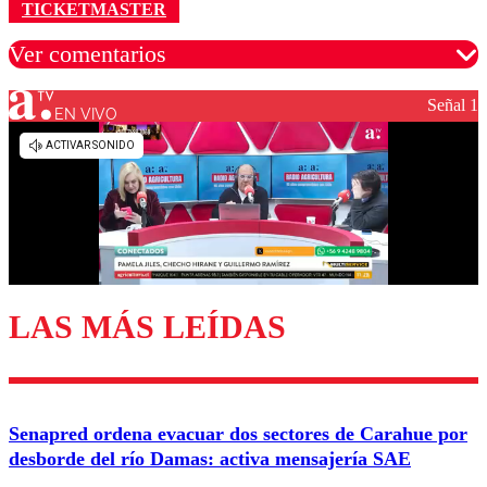
TICKETMASTER
Ver comentarios
Señal 1
EN VIVO
Los comentarios son moderados para garantizar un
diálogo respetuoso.
Nombre
Correo
LAS MÁS LEÍDAS
Enviar comentario
Senapred ordena evacuar dos sectores de Carahue por
desborde del río Damas: activa mensajería SAE