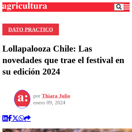
DATO PRACTICO
Podcast
Lollapalooza Chile: Las
Frecuencias
Agricultura TV
novedades que trae el festival en
Deportes
su edición 2024
Entretención
Colo Colo
Noticias
Motor
Vida Social
Otros Deportes
Dato Practico
Publicaciones en medios
por
Thiara Julio
Seleccion Chilena
Economía
Opinión
enero 09, 2024
Torneo Internacional
Internacional
Programas
Torneo Nacional
Nacional
Comercial
Universidad Católica
Política
Universidad de Chile
Sustentabilidad