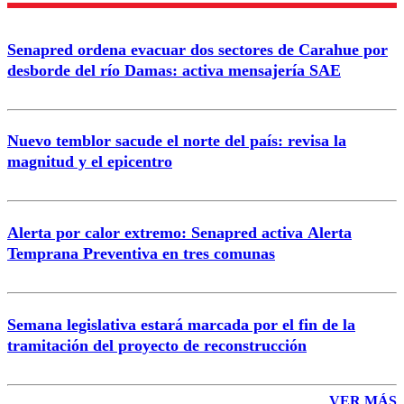
Senapred ordena evacuar dos sectores de Carahue por
Correo
desborde del río Damas: activa mensajería SAE
Nuevo temblor sacude el norte del país: revisa la
magnitud y el epicentro
Enviar comentario
Alerta por calor extremo: Senapred activa Alerta
Temprana Preventiva en tres comunas
Semana legislativa estará marcada por el fin de la
tramitación del proyecto de reconstrucción
VER MÁS