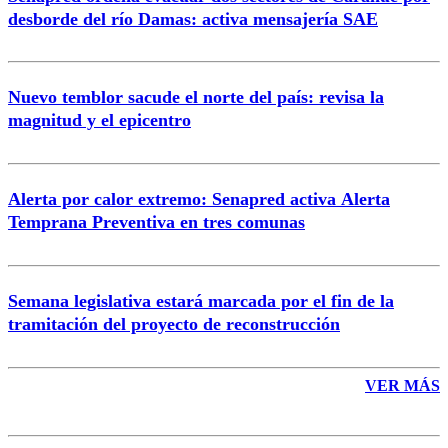
Correo
desborde del río Damas: activa mensajería SAE
Nuevo temblor sacude el norte del país: revisa la
magnitud y el epicentro
Enviar comentario
Alerta por calor extremo: Senapred activa Alerta
Temprana Preventiva en tres comunas
Semana legislativa estará marcada por el fin de la
tramitación del proyecto de reconstrucción
VER MÁS