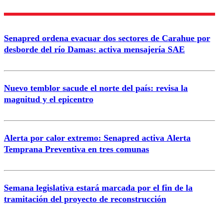
Nombre
Senapred ordena evacuar dos sectores de Carahue por
Correo
desborde del río Damas: activa mensajería SAE
Nuevo temblor sacude el norte del país: revisa la
magnitud y el epicentro
Enviar comentario
Alerta por calor extremo: Senapred activa Alerta
Temprana Preventiva en tres comunas
Semana legislativa estará marcada por el fin de la
tramitación del proyecto de reconstrucción