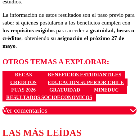
estudios.
La información de estos resultados son el paso previo para
saber si quienes postularon a los beneficios cumplen con
los
requisitos exigidos
para acceder a
gratuidad, becas o
créditos
, obteniendo su
asignación el próximo 27 de
mayo
.
OTROS TEMAS A EXPLORAR:
BECAS
BENEFICIOS ESTUDIANTILES
CRÉDITOS
EDUCACIÓN SUPERIOR CHILE
FUAS 2026
GRATUIDAD
MINEDUC
RESULTADOS SOCIOECONÓMICOS
Ver comentarios
LAS MÁS LEÍDAS
Los comentarios son moderados para garantizar un
diálogo respetuoso.