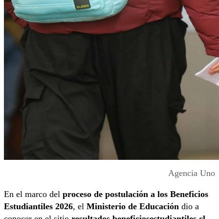
Agencia Uno
En el marco del
proceso de postulación a los Beneficios
Estudiantiles 2026
, el
Ministerio de Educación
dio a
conocer en el sitio
resultados.beneficiosestudiantiles.cl
,