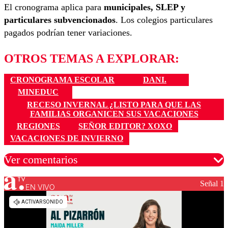
El cronograma aplica para
municipales, SLEP y
particulares subvencionados
. Los colegios particulares
pagados podrían tener variaciones.
OTROS TEMAS A EXPLORAR:
CRONOGRAMA ESCOLAR
DANI.
MINEDUC
RECESO INVERNAL ¿LISTO PARA QUE LAS
FAMILIAS ORGANICEN SUS VACACIONES
REGIONES
SEÑOR EDITOR? XOXO
VACACIONES DE INVIERNO
Ver comentarios
Señal 1
EN VIVO
Los comentarios son moderados para garantizar un
diálogo respetuoso.
Nombre