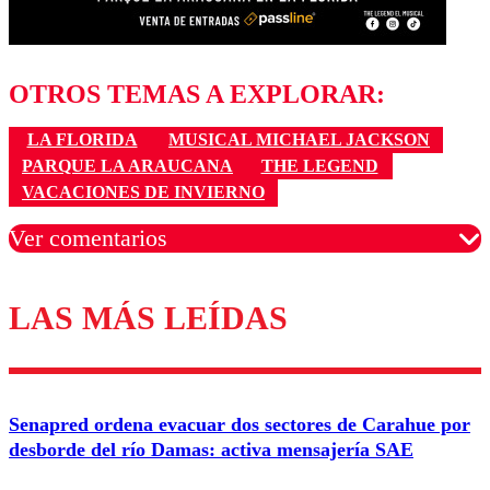
OTROS TEMAS A EXPLORAR:
LA FLORIDA
MUSICAL MICHAEL JACKSON
PARQUE LA ARAUCANA
THE LEGEND
VACACIONES DE INVIERNO
Ver comentarios
LAS MÁS LEÍDAS
Los comentarios son moderados para garantizar un
diálogo respetuoso.
Nombre
Senapred ordena evacuar dos sectores de Carahue por
Correo
desborde del río Damas: activa mensajería SAE