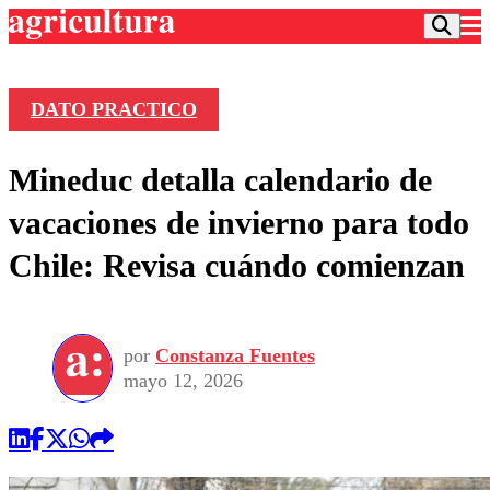
DATO PRACTICO
Podcast
Mineduc detalla calendario de
Frecuencias
Agricultura TV
vacaciones de invierno para todo
Deportes
Chile: Revisa cuándo comienzan
Entretención
Colo Colo
Noticias
Motor
Vida Social
Otros Deportes
Dato Practico
Publicaciones en medios
por
Constanza Fuentes
Seleccion Chilena
Economía
Opinión
mayo 12, 2026
Torneo Internacional
Internacional
Programas
Torneo Nacional
Nacional
Comercial
Universidad Católica
Política
Universidad de Chile
Sustentabilidad