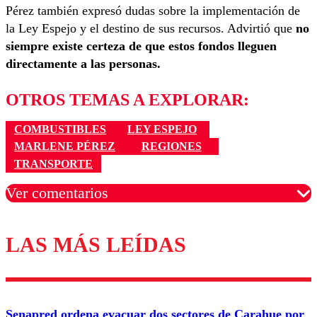
Pérez también expresó dudas sobre la implementación de
la Ley Espejo y el destino de sus recursos. Advirtió que
no
siempre existe certeza de que estos fondos lleguen
directamente a las personas.
OTROS TEMAS A EXPLORAR:
COMBUSTIBLES
LEY ESPEJO
MARLENE PÉREZ
REGIONES
TRANSPORTE
Ver comentarios
LAS MÁS LEÍDAS
Los comentarios son moderados para garantizar un
diálogo respetuoso.
Nombre
Senapred ordena evacuar dos sectores de Carahue por