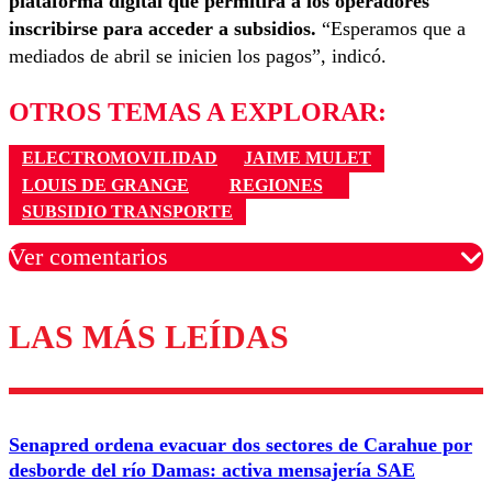
plataforma digital que permitirá a los operadores
inscribirse para acceder a subsidios.
“Esperamos que a
mediados de abril se inicien los pagos”, indicó.
OTROS TEMAS A EXPLORAR:
ELECTROMOVILIDAD
JAIME MULET
LOUIS DE GRANGE
REGIONES
SUBSIDIO TRANSPORTE
Ver comentarios
LAS MÁS LEÍDAS
Los comentarios son moderados para garantizar un
diálogo respetuoso.
Nombre
Senapred ordena evacuar dos sectores de Carahue por
Correo
desborde del río Damas: activa mensajería SAE