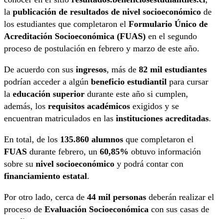
la
publicación de resultados de nivel socioeconómico
de
los estudiantes que completaron el
Formulario Único de
Acreditación Socioeconómica (FUAS)
en el segundo
proceso de postulación en febrero y marzo de este año.
De acuerdo con sus
ingresos
, más de
82 mil estudiantes
podrían acceder a algún
beneficio estudiantil
para cursar
la
educación superior
durante este año si cumplen,
además, los
requisitos académicos
exigidos y se
encuentran matriculados en las
instituciones acreditadas
.
En total, de los
135.860 alumnos
que completaron el
FUAS
durante febrero, un
60,85%
obtuvo información
sobre su
nivel socioeconómico
y podrá contar con
financiamiento estatal
.
Por otro lado, cerca de
44 mil personas
deberán realizar el
proceso de
Evaluación Socioeconómica
con sus casas de