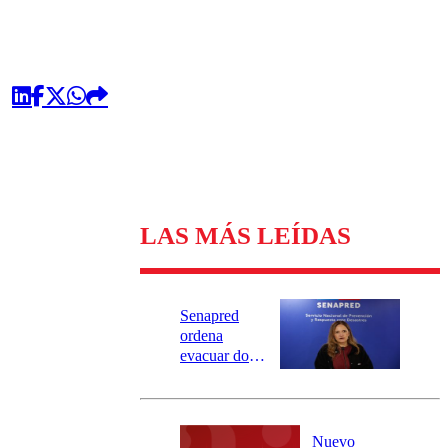
LAS MÁS LEÍDAS
Senapred
ordena
evacuar dos
sectores de
Carahue por
desborde del
río Damas:
Nuevo