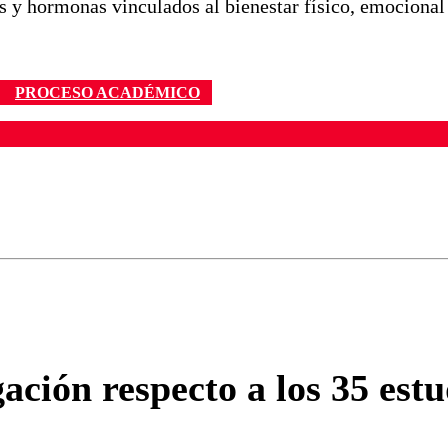
 y hormonas vinculados al bienestar físico, emocional 
PROCESO ACADÉMICO
ados para garantizar un diálogo respetuoso.
Correo
Enviar c
tigación respecto a los 35 es