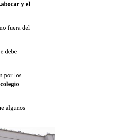
abocar y el
mo fuera del
se debe
n por los
 colegio
e algunos