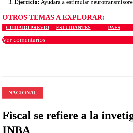
Ejercicio:
Ayudará a estimular neurotransmisores
OTROS TEMAS A EXPLORAR:
CUIDADO PREVIO
ESTUDIANTES
PAES
Ver comentarios
Los comentarios son moder
Nombre
NACIONAL
Fiscal se refiere a la inve
INBA