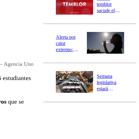
activa
temblor
mensajería
sacude el
SAE
norte del país:
revisa la
magnitud y el
epicentro
Alerta por
calor
extremo:
Senapred
activa Alerta
 – Agencia Uno
Temprana
Preventiva en
Semana
5 estudiantes
tres comunas
legislativa
estará
marcada por
vos
que se
el fin de la
tramitación
del proyecto
de
reconstrucción