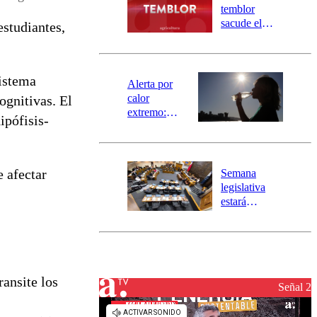
activa
temblor
mensajería
sacude el
estudiantes,
SAE
norte del país:
revisa la
magnitud y el
istema
epicentro
Alerta por
calor
ognitivas. El
extremo:
ipófisis-
Senapred
activa Alerta
Temprana
Preventiva en
e afectar
Semana
tres comunas
legislativa
estará
marcada por
el fin de la
tramitación
del proyecto
de
ansite los
reconstrucción
Señal 2