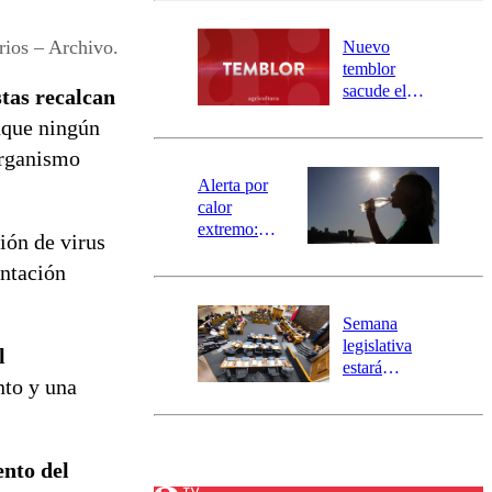
desborde del
río Damas:
rios – Archivo.
Nuevo
activa
temblor
mensajería
sacude el
stas recalcan
SAE
norte del país:
que ningún
revisa la
organismo
magnitud y el
epicentro
Alerta por
calor
extremo:
ión de virus
Senapred
entación
activa Alerta
Temprana
Preventiva en
Semana
tres comunas
legislativa
l
estará
nto y una
marcada por
el fin de la
tramitación
del proyecto
ento del
de