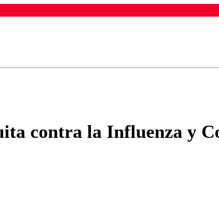
ados para garantizar un diálogo respetuoso.
Correo
Enviar c
ita contra la Influenza y C