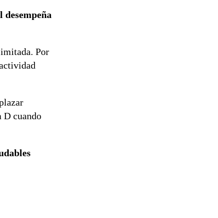
al desempeña
imitada. Por
 actividad
plazar
a D cuando
ludables