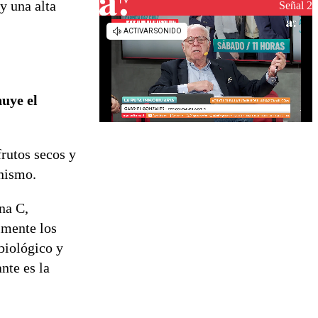
y una alta
reconstrucción
Señal 2
uye el
frutos secos y
anismo.
na C,
lmente los
 biológico y
nte es la