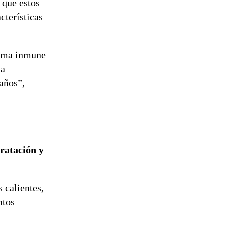
 que estos
cterísticas
tema inmune
na
años”,
ratación y
 calientes,
ntos