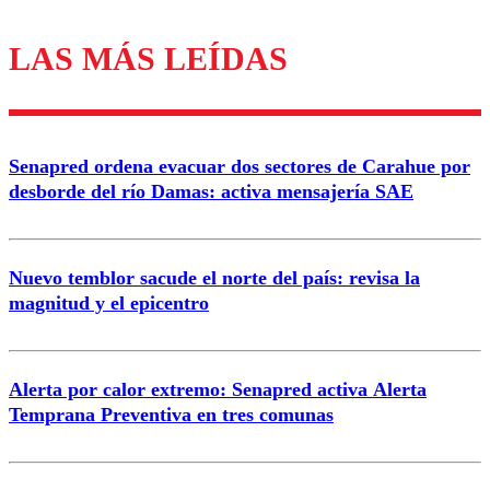
LAS MÁS LEÍDAS
Los comentarios son moderados para garantizar un
diálogo respetuoso.
Nombre
Senapred ordena evacuar dos sectores de Carahue por
Correo
desborde del río Damas: activa mensajería SAE
Nuevo temblor sacude el norte del país: revisa la
magnitud y el epicentro
Enviar comentario
Alerta por calor extremo: Senapred activa Alerta
Temprana Preventiva en tres comunas