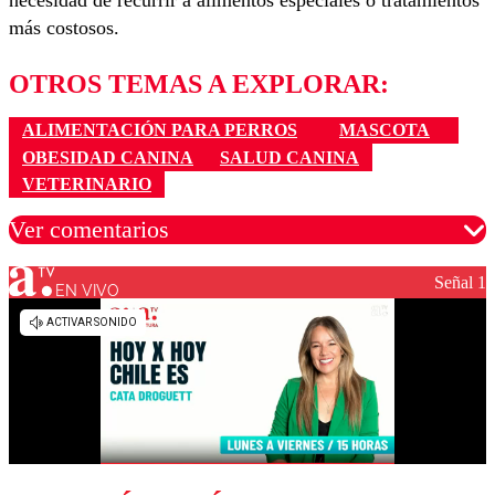
necesidad de recurrir a alimentos especiales o tratamientos
más costosos.
OTROS TEMAS A EXPLORAR:
ALIMENTACIÓN PARA PERROS
MASCOTA
OBESIDAD CANINA
SALUD CANINA
VETERINARIO
Ver comentarios
Señal 1
EN VIVO
Los comentarios son moderados para garantizar un
diálogo respetuoso.
Nombre
Correo