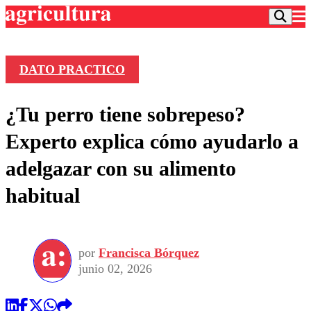
DATO PRACTICO
Podcast
¿Tu perro tiene sobrepeso?
Frecuencias
Agricultura TV
Experto explica cómo ayudarlo a
Deportes
adelgazar con su alimento
Entretención
Colo Colo
Noticias
habitual
Motor
Vida Social
Otros Deportes
Dato Practico
Publicaciones en medios
Seleccion Chilena
Economía
Opinión
Torneo Internacional
Internacional
por
Francisca Bórquez
Programas
Torneo Nacional
Nacional
junio 02, 2026
Comercial
Universidad Católica
Política
Universidad de Chile
Sustentabilidad