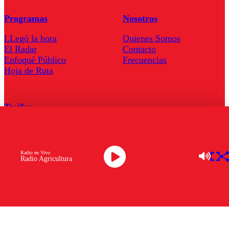
Programas
Nosotros
LLegó la hora
Quienes Somos
El Radar
Contacto
Enfoqué Público
Frecuencias
Hoja de Ruta
Tarifas
Comercial
Tarifas Servel Radio
Radio en Vivo
Radio Agricultura
Radio en Vivo
TV en Vivo
Descarga la APP