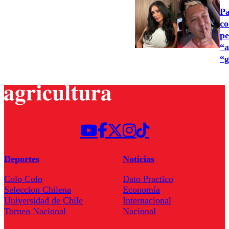
Pa
co
pe
“a
“g
Deportes
Noticias
Colo Colo
Dato Practico
Seleccion Chilena
Economía
Universidad de Chile
Internacional
Torneo Nacional
Nacional