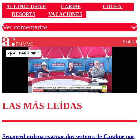
ALL INCLUSIVE
CARIBE
COCHA.
RESORTS
VACACIONES
Ver comentarios
Señal 1
EN VIVO
Los comentarios son moderados para garantizar un
diálogo respetuoso.
Nombre
Correo
LAS MÁS LEÍDAS
Enviar comentario
Senapred ordena evacuar dos sectores de Carahue por