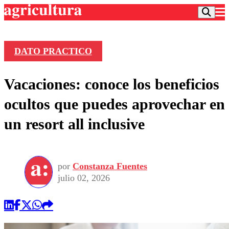
DATO PRACTICO
Podcast
Vacaciones: conoce los beneficios
Frecuencias
Agricultura TV
ocultos que puedes aprovechar en
Deportes
un resort all inclusive
Entretención
Colo Colo
Noticias
Motor
Vida Social
Otros Deportes
Dato Practico
Publicaciones en medios
por
Constanza Fuentes
Seleccion Chilena
Economía
Opinión
julio 02, 2026
Torneo Internacional
Internacional
Programas
Torneo Nacional
Nacional
Comercial
Universidad Católica
Política
Universidad de Chile
Sustentabilidad