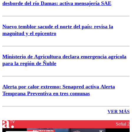
desborde del río Damas: activa mensajería SAE
Nuevo temblor sacude el norte del país: revisa la
magnitud y el epicentro
Ministerio de Agricultura declara emergencia agrícola
para la región de Ñuble
Alerta por calor extremo: Senapred activa Alerta
Temprana Preventiva en tres comunas
VER MÁS
Señal 2