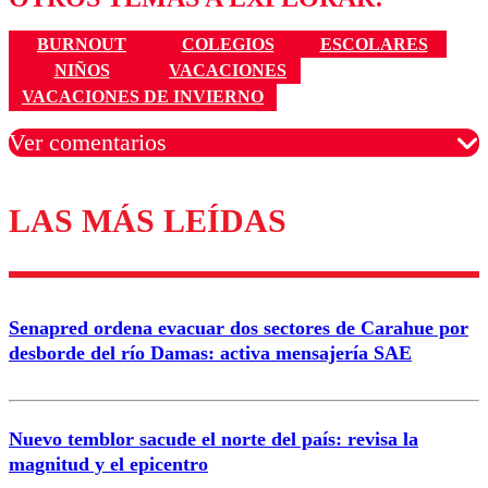
BURNOUT
COLEGIOS
ESCOLARES
NIÑOS
VACACIONES
VACACIONES DE INVIERNO
Ver comentarios
LAS MÁS LEÍDAS
Los comentarios son moderados para garantizar un
diálogo respetuoso.
Nombre
Senapred ordena evacuar dos sectores de Carahue por
Correo
desborde del río Damas: activa mensajería SAE
Nuevo temblor sacude el norte del país: revisa la
magnitud y el epicentro
Enviar comentario