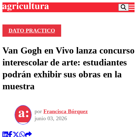
DATO PRACTICO
Podcast
Van Gogh en Vivo lanza concurso
Frecuencias
Agricultura TV
interescolar de arte: estudiantes
Deportes
podrán exhibir sus obras en la
Entretención
Colo Colo
Noticias
muestra
Motor
Vida Social
Otros Deportes
Dato Practico
Publicaciones en medios
Seleccion Chilena
Economía
Opinión
Torneo Internacional
Internacional
por
Francisca Bórquez
Programas
Torneo Nacional
Nacional
junio 03, 2026
Comercial
Universidad Católica
Política
Universidad de Chile
Sustentabilidad