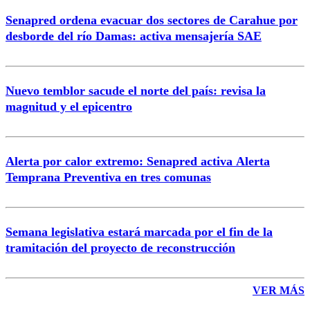
Senapred ordena evacuar dos sectores de Carahue por
Correo
desborde del río Damas: activa mensajería SAE
Nuevo temblor sacude el norte del país: revisa la
magnitud y el epicentro
Enviar comentario
Alerta por calor extremo: Senapred activa Alerta
Temprana Preventiva en tres comunas
Semana legislativa estará marcada por el fin de la
tramitación del proyecto de reconstrucción
VER MÁS