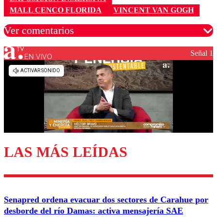
MALL CENCO FLORIDA
VINCENT VAN GOGH
Ver comentarios
Señal 1
EN VIVO
Los comentarios son moderados para garantizar un
diálogo respetuoso.
Nombre
Correo
LAS MÁS LEÍDAS
Enviar comentario
Senapred ordena evacuar dos sectores de Carahue por
desborde del río Damas: activa mensajería SAE