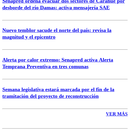
Senapred ordena evacuar dos sectores de Carahue por
Correo
desborde del río Damas: activa mensajería SAE
Nuevo temblor sacude el norte del país: revisa la
magnitud y el epicentro
Enviar comentario
Alerta por calor extremo: Senapred activa Alerta
Temprana Preventiva en tres comunas
Semana legislativa estará marcada por el fin de la
tramitación del proyecto de reconstrucción
VER MÁS