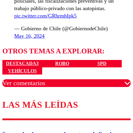
policiales, las fiscalizaciones preventivas y un
trabajo público-privado con las autopistas.
pic.twitter.com/GRhrmhIpk5
— Gobierno de Chile (@GobiernodeChile)
May 16, 2024
OTROS TEMAS A EXPLORAR:
DESTACADA3
ROBO
SPD
VEHÍCULOS
Ver comentarios
LAS MÁS LEÍDAS
Los comentarios son moderados para garantizar un
diálogo respetuoso.
Nombre