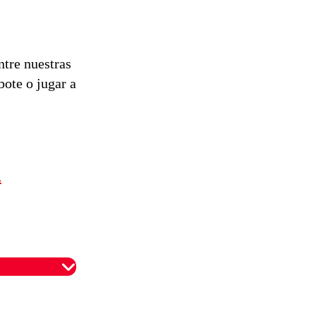
Preventiva en
tres comunas
ntre nuestras
bote o jugar a
.