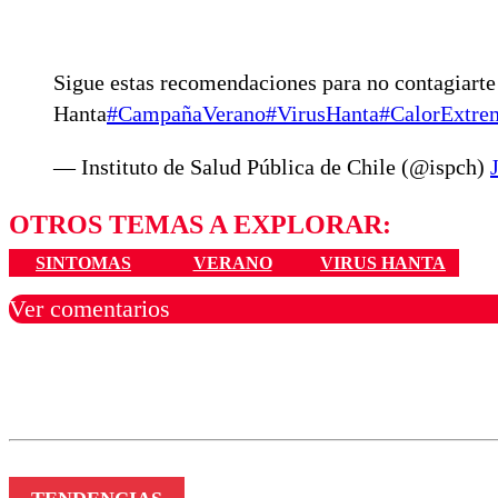
Sigue estas recomendaciones para no contagiarte 
Hanta
#CampañaVerano
#VirusHanta
#CalorExtre
— Instituto de Salud Pública de Chile (@ispch)
OTROS TEMAS A EXPLORAR:
SINTOMAS
VERANO
VIRUS HANTA
Ver comentarios
Los comentarios son moder
Nombre