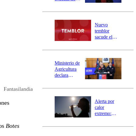
sectores de
Carahue por
desborde del
río Damas:
Nuevo
activa
temblor
mensajería
sacude el
SAE
norte del país:
revisa la
magnitud y el
epicentro
Ministerio de
Agricultura
declara
emergencia
agrícola para
Fantasilandia
la región de
Ñuble
Alerta por
ones
calor
extremo:
Senapred
os
Botes
activa Alerta
Temprana