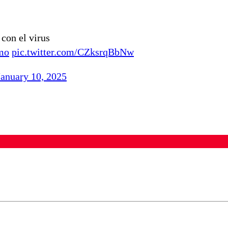
con el virus
mo
pic.twitter.com/CZksrqBbNw
January 10, 2025
ados para garantizar un diálogo respetuoso.
Correo