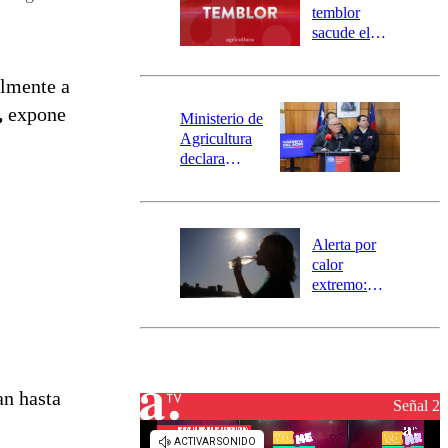
activa
temblor
mensajería
sacude el
SAE
norte del país:
revisa la
almente a
magnitud y el
,
expone
epicentro
Ministerio de
Agricultura
declara
emergencia
agrícola para
la región de
Ñuble
Alerta por
calor
extremo:
Senapred
activa Alerta
Temprana
Preventiva en
tres comunas
an hasta
Señal 2