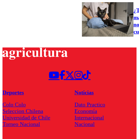
¿T
ma
no
cu
Deportes
Noticias
Colo Colo
Dato Practico
Seleccion Chilena
Economía
Universidad de Chile
Internacional
Torneo Nacional
Nacional