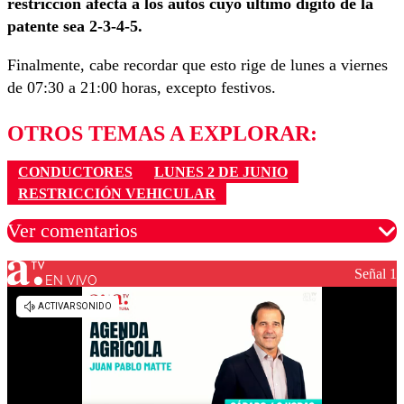
restricción afecta a los autos cuyo último dígito de la
patente sea 2-3-4-5.
Finalmente, cabe recordar que esto rige de lunes a viernes
de 07:30 a 21:00 horas, excepto festivos.
OTROS TEMAS A EXPLORAR:
CONDUCTORES
LUNES 2 DE JUNIO
RESTRICCIÓN VEHICULAR
Ver comentarios
Señal 1
EN VIVO
Los comentarios son moderados para garantizar un
diálogo respetuoso.
Nombre
Correo