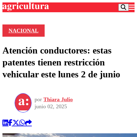
NACIONAL
Podcast
Atención conductores: estas
Frecuencias
Agricultura TV
patentes tienen restricción
Deportes
vehicular este lunes 2 de junio
Entretención
Colo Colo
Noticias
Motor
Vida Social
Otros Deportes
Dato Practico
Publicaciones en medios
por
Thiara Julio
Seleccion Chilena
Economía
Opinión
junio 02, 2025
Torneo Internacional
Internacional
Programas
Torneo Nacional
Nacional
Comercial
Universidad Católica
Política
Universidad de Chile
Sustentabilidad