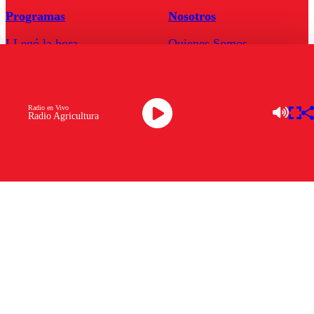
Programas
Nosotros
LLegó la hora
Quienes Somos
El Radar
Contacto
Enfoqué Público
Frecuencias
Hoja de Ruta
Radio en Vivo
Radio Agricultura
Tarifas
Comercial
Tarifas Servel Radio
Radio en Vivo
TV en Vivo
Descarga la APP