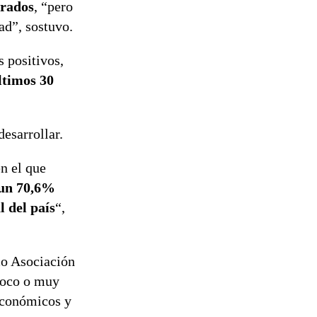
orados
, “pero
ad”, sostuvo.
s positivos,
ltimos 30
esarrollar.
n el que
un 70,6%
l del país
“,
mo Asociación
 poco o muy
 económicos y