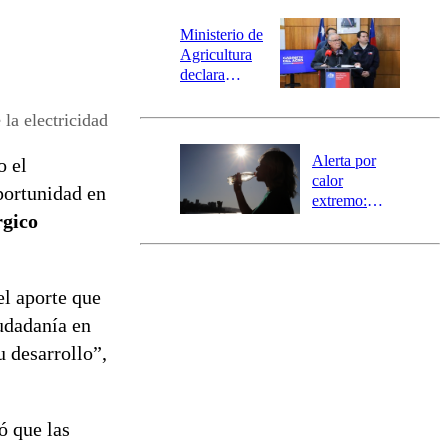
magnitud y el
epicentro
Ministerio de
Agricultura
declara
emergencia
agrícola para
la electricidad
la región de
Ñuble
Alerta por
o el
calor
portunidad en
extremo:
rgico
Senapred
activa Alerta
Temprana
Preventiva en
l aporte que
tres comunas
iudadanía en
u desarrollo”,
ó que las