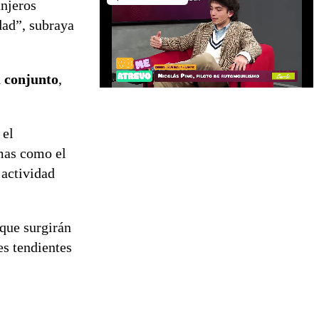
anjeros
dad”, subraya
u conjunto
,
 el
mas como el
 actividad
que surgirán
es tendientes