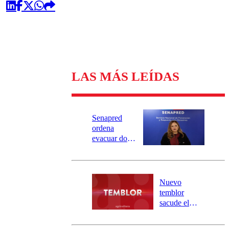
LAS MÁS LEÍDAS
Senapred
ordena
evacuar dos
sectores de
Carahue por
desborde del
río Damas:
Nuevo
activa
temblor
mensajería
sacude el
SAE
norte del país:
revisa la