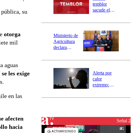
activa
temblor
mensajería
sacude el
 pública, su
SAE
norte del país:
revisa la
magnitud y el
ue
otorga
epicentro
Ministerio de
Agricultura
iete mil
declara
emergencia
agrícola para
va aguas
la región de
Ñuble
se les exige
Alerta por
calor
s.
extremo:
Senapred
ile en las
activa Alerta
Temprana
Preventiva en
tres comunas
ue afecten
Señal 2
llo hacia