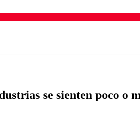
ados para garantizar un diálogo respetuoso.
Correo
Enviar c
ustrias se sienten poco o 