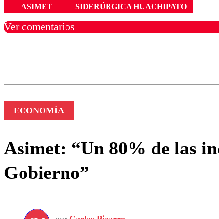
ASIMET
SIDERÚRGICA HUACHIPATO
Ver comentarios
Los comentarios son moder
Nombre
ECONOMÍA
Asimet: “Un 80% de las ind
Gobierno”
por
Carlos Pizarro