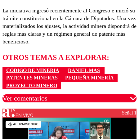
La iniciativa ingresó recientemente al Congreso e inició su
trámite constitucional en la Cámara de Diputados. Una vez
materializados los ajustes, la actividad minera dispondrá de
reglas más claras y un régimen general de patente más
beneficioso.
OTROS TEMAS A EXPLORAR:
CÓDIGO DE MINERÍA
DANIEL MAS
PATENTES MINERAS
PEQUEÑA MINERÍA
PROYECTO MINERO
Ver comentarios
Señal 1
EN VIVO
Los comentarios son moderados para garantizar un
diálogo respetuoso.
Nombre