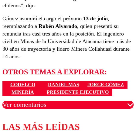
chilenos”, dijo.
Gómez asumirá el cargo el próximo
13 de julio
,
reemplazando a
Rubén Alvarado
, quien presentó su
renuncia tras casi tres años en la posición. El ingeniero
civil en Minas de la Universidad de Atacama tiene más de
30 años de trayectoria y lideró Minera Collahuasi durante
14 años.
OTROS TEMAS A EXPLORAR:
CODELCO
DANIEL MAS
JORGE GÓMEZ
MINERÍA
PRESIDENTE EJECUTIVO
Ver comentarios
LAS MÁS LEÍDAS
Los comentarios son moderados para garantizar un
diálogo respetuoso.