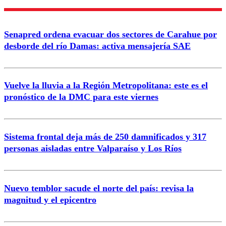
Nombre
Senapred ordena evacuar dos sectores de Carahue por
Correo
desborde del río Damas: activa mensajería SAE
Vuelve la lluvia a la Región Metropolitana: este es el
pronóstico de la DMC para este viernes
Enviar comentario
Sistema frontal deja más de 250 damnificados y 317
personas aisladas entre Valparaíso y Los Ríos
Nuevo temblor sacude el norte del país: revisa la
magnitud y el epicentro