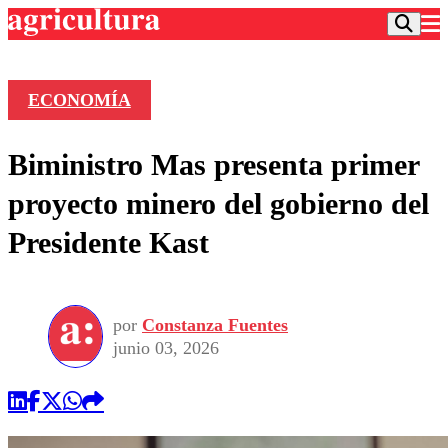
ECONOMÍA
Podcast
Biministro Mas presenta primer
Frecuencias
Agricultura TV
proyecto minero del gobierno del
Deportes
Presidente Kast
Entretención
Colo Colo
Noticias
Motor
Vida Social
Otros Deportes
Dato Practico
Publicaciones en medios
por
Constanza Fuentes
Seleccion Chilena
Economía
Opinión
junio 03, 2026
Torneo Internacional
Internacional
Programas
Torneo Nacional
Nacional
Comercial
Universidad Católica
Política
Universidad de Chile
Sustentabilidad