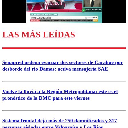
Correo
LAS MÁS LEÍDAS
Enviar comentario
Senapred ordena evacuar dos sectores de Carahue por
desborde del río Damas: activa mensajería SAE
Vuelve la lluvia a la Región Metropolitana: este es el
pronóstico de la DMC para este viernes
Sistema frontal deja más de 250 damnificados y 317
personas aisladas entre Valparaíso y Los Ríos