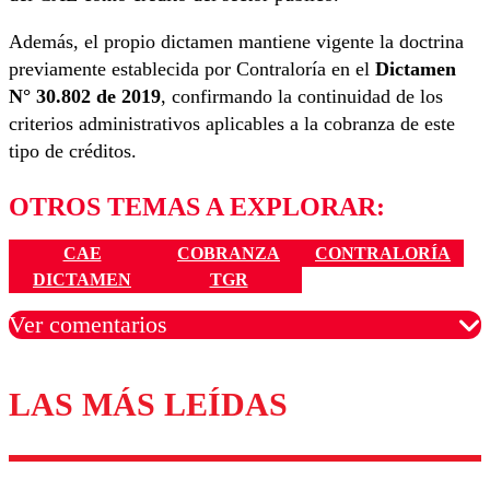
Además, el propio dictamen mantiene vigente la doctrina
previamente establecida por Contraloría en el
Dictamen
N° 30.802 de 2019
, confirmando la continuidad de los
criterios administrativos aplicables a la cobranza de este
tipo de créditos.
OTROS TEMAS A EXPLORAR:
CAE
COBRANZA
CONTRALORÍA
DICTAMEN
TGR
Ver comentarios
LAS MÁS LEÍDAS
Los comentarios son moderados para garantizar un
diálogo respetuoso.
Nombre