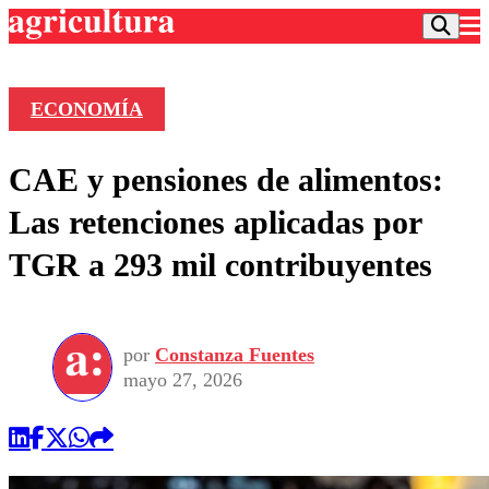
ECONOMÍA
Podcast
CAE y pensiones de alimentos:
Frecuencias
Agricultura TV
Las retenciones aplicadas por
Deportes
TGR a 293 mil contribuyentes
Entretención
Colo Colo
Noticias
Motor
Vida Social
Otros Deportes
Dato Practico
Publicaciones en medios
por
Constanza Fuentes
Seleccion Chilena
Economía
Opinión
mayo 27, 2026
Torneo Internacional
Internacional
Programas
Torneo Nacional
Nacional
Comercial
Universidad Católica
Política
Universidad de Chile
Sustentabilidad