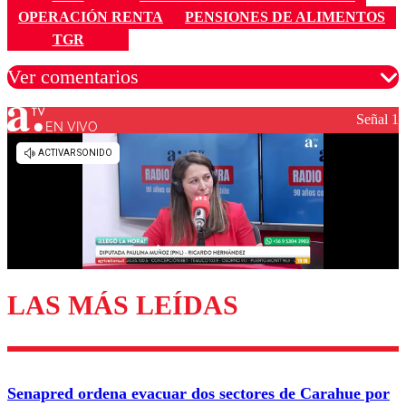
OPERACIÓN RENTA
PENSIONES DE ALIMENTOS
TGR
Ver comentarios
Señal 1
EN VIVO
Los comentarios son moderados para garantizar un
diálogo respetuoso.
Nombre
Correo
LAS MÁS LEÍDAS
Enviar comentario
Senapred ordena evacuar dos sectores de Carahue por