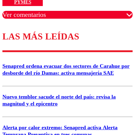
PYMES
Ver comentarios
LAS MÁS LEÍDAS
Los comentarios son moderados para garantizar un
diálogo respetuoso.
Nombre
Senapred ordena evacuar dos sectores de Carahue por
Correo
desborde del río Damas: activa mensajería SAE
Nuevo temblor sacude el norte del país: revisa la
magnitud y el epicentro
Enviar comentario
Alerta por calor extremo: Senapred activa Alerta
Temprana Preventiva en tres comunas