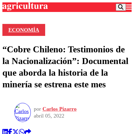
ECONOMÍA
Podcast
“Cobre Chileno: Testimonios de
Frecuencias
Agricultura TV
la Nacionalización”: Documental
Deportes
que aborda la historia de la
Entretención
Colo Colo
Noticias
minería se estrena este mes
Motor
Vida Social
Otros Deportes
Dato Practico
Publicaciones en medios
Seleccion Chilena
Economía
Opinión
Torneo Internacional
Internacional
por
Carlos Pizarro
Programas
Torneo Nacional
Nacional
abril 05, 2022
Comercial
Universidad Católica
Política
Universidad de Chile
Sustentabilidad