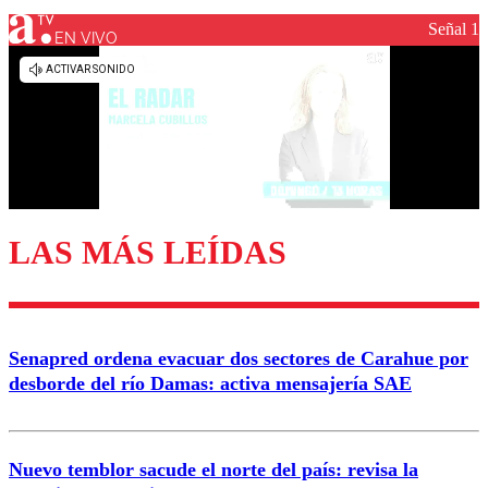
Señal 1
EN VIVO
Los comentarios son moderados para garantizar un
diálogo respetuoso.
Nombre
Correo
LAS MÁS LEÍDAS
Enviar comentario
Senapred ordena evacuar dos sectores de Carahue por
desborde del río Damas: activa mensajería SAE
Nuevo temblor sacude el norte del país: revisa la