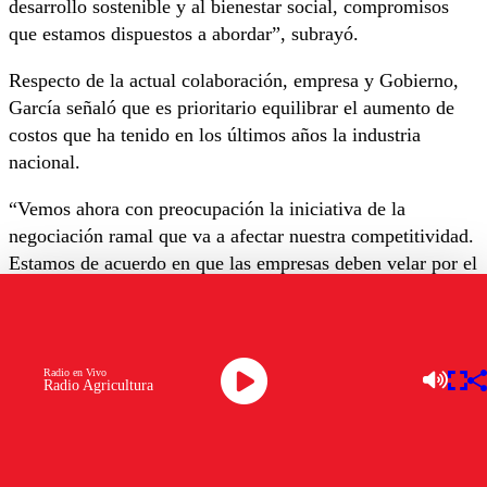
desarrollo sostenible y al bienestar social, compromisos
que estamos dispuestos a abordar”, subrayó.
Respecto de la actual colaboración, empresa y Gobierno,
García señaló que es prioritario equilibrar el aumento de
costos que ha tenido en los últimos años la industria
nacional.
“Vemos ahora con preocupación la iniciativa de la
negociación ramal que va a afectar nuestra competitividad.
Estamos de acuerdo en que las empresas deben velar por el
bienestar social de sus colaboradores, con medidas como el
aumento del salario mínimo, la reducción de la jornada
laboral o el próximo aumento de las cotizaciones
previsionales”, dijo.
Radio en Vivo
Radio Agricultura
A lo anterior, sostuvo que “
estas medidas deben venir
aparejadas de otras que compensen y logren equilibrar
ese mayor gasto
,
para que la industria pueda seguir