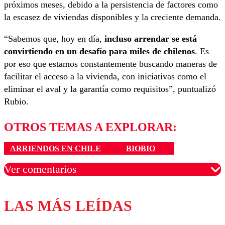
próximos meses, debido a la persistencia de factores como
la escasez de viviendas disponibles y la creciente demanda.
“Sabemos que, hoy en día,
incluso arrendar se está
convirtiendo en un desafío para miles de chilenos
. Es
por eso que estamos constantemente buscando maneras de
facilitar el acceso a la vivienda, con iniciativas como el
eliminar el aval y la garantía como requisitos”, puntualizó
Rubio.
OTROS TEMAS A EXPLORAR:
ARRIENDOS EN CHILE
BIOBIO
Ver comentarios
LAS MÁS LEÍDAS
Los comentarios son moderados para garantizar un
diálogo respetuoso.