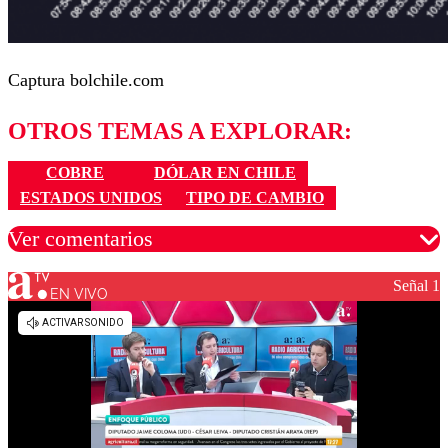
Captura bolchile.com
OTROS TEMAS A EXPLORAR:
COBRE
DÓLAR EN CHILE
ESTADOS UNIDOS
TIPO DE CAMBIO
Ver comentarios
Señal 1
EN VIVO
Los comentarios son moderados para garantizar un
diálogo respetuoso.
Nombre
Correo