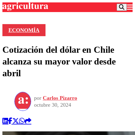
ECONOMÍA
Podcast
Cotización del dólar en Chile
Frecuencias
Agricultura TV
alcanza su mayor valor desde
Deportes
abril
Entretención
Colo Colo
Noticias
Motor
Vida Social
Otros Deportes
Dato Practico
Publicaciones en medios
por
Carlos Pizarro
Seleccion Chilena
Economía
Opinión
octubre 30, 2024
Torneo Internacional
Internacional
Programas
Torneo Nacional
Nacional
Comercial
Universidad Católica
Política
Universidad de Chile
Sustentabilidad