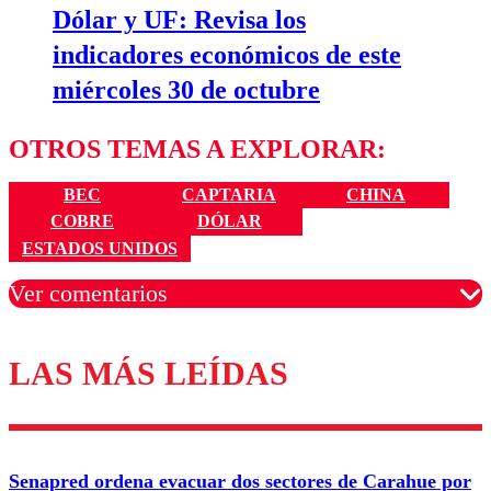
Dólar y UF: Revisa los
indicadores económicos de este
miércoles 30 de octubre
OTROS TEMAS A EXPLORAR:
BEC
CAPTARIA
CHINA
COBRE
DÓLAR
ESTADOS UNIDOS
Ver comentarios
LAS MÁS LEÍDAS
Los comentarios son moderados para garantizar un
diálogo respetuoso.
Nombre
Senapred ordena evacuar dos sectores de Carahue por
Correo