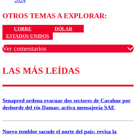
2024
OTROS TEMAS A EXPLORAR:
COBRE
DÓLAR
ESTADOS UNIDOS
Ver comentarios
LAS MÁS LEÍDAS
Los comentarios son moderados para garantizar un
diálogo respetuoso.
Nombre
Senapred ordena evacuar dos sectores de Carahue por
Correo
desborde del río Damas: activa mensajería SAE
Nuevo temblor sacude el norte del país: revisa la