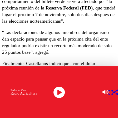
comportamiento del billete verde se verá afectado por “la
próxima reunión de la
Reserva Federal (FED)
, que tendrá
lugar el próximo 7 de noviembre, solo dos días después de
las elecciones norteamericanas”.
“Las declaraciones de algunos miembros del organismo
dan espacio para pensar que en la próxima cita del ente
regulador podría existir un recorte más moderado de solo
25 puntos base”, agregó.
Finalmente, Castellanos indicó que “con el dólar
internacional retrocediendo durante la jornada con mayor
fuerza que el cobre, no sería extraño ver que el dólar en
nuestro país inicie a la baja esta jornada y, de mantenerse
bajista,
podría incluso buscar el soporte cercano a los
Radio en Vivo
Radio Agricultura
$935
. Sin embargo,
si comenzamos a ver un
fortalecimiento en la divisa norteamericana, podríamos
verlo encaminarse nuevamente hacia los $950″
.