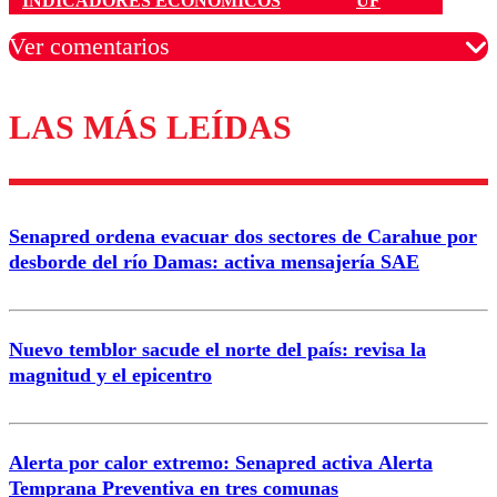
INDICADORES ECONÓMICOS
UF
Ver comentarios
LAS MÁS LEÍDAS
Los comentarios son moderados para garantizar un
diálogo respetuoso.
Nombre
Senapred ordena evacuar dos sectores de Carahue por
Correo
desborde del río Damas: activa mensajería SAE
Nuevo temblor sacude el norte del país: revisa la
magnitud y el epicentro
Enviar comentario
Alerta por calor extremo: Senapred activa Alerta
Temprana Preventiva en tres comunas