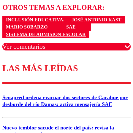
OTROS TEMAS A EXPLORAR:
INCLUSIÓN EDUCATIVA.
JOSÉ ANTONIO KAST
MARIO SOBARZO
SAE
SISTEMA DE ADMISIÓN ESCOLAR
Ver comentarios
LAS MÁS LEÍDAS
Los comentarios son moderados para garantizar un
diálogo respetuoso.
Nombre
Senapred ordena evacuar dos sectores de Carahue por
Correo
desborde del río Damas: activa mensajería SAE
Nuevo temblor sacude el norte del país: revisa la