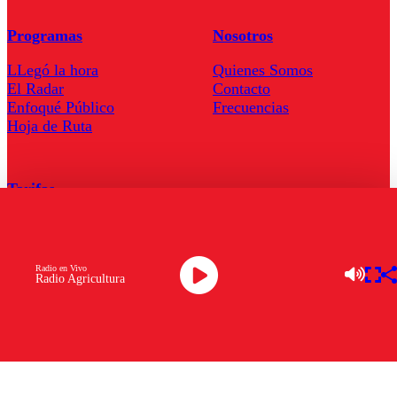
Programas
Nosotros
LLegó la hora
Quienes Somos
El Radar
Contacto
Enfoqué Público
Frecuencias
Hoja de Ruta
Tarifas
Comercial
Tarifas Servel Radio
Radio en Vivo
Radio Agricultura
Radio en Vivo
TV en Vivo
Descarga la APP