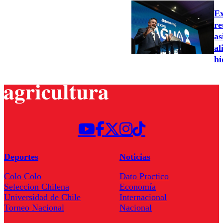
Ex
re
as
al
hí
Deportes
Noticias
Colo Colo
Dato Practico
Seleccion Chilena
Economía
Universidad de Chile
Internacional
Torneo Nacional
Nacional