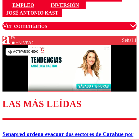
EMPLEO
INVERSIÓN
JOSÉ ANTONIO KAST
Ver comentarios
Señal 1
EN VIVO
Los comentarios son moderados para garantizar un
diálogo respetuoso.
Nombre
Correo
LAS MÁS LEÍDAS
Enviar comentario
Senapred ordena evacuar dos sectores de Carahue por