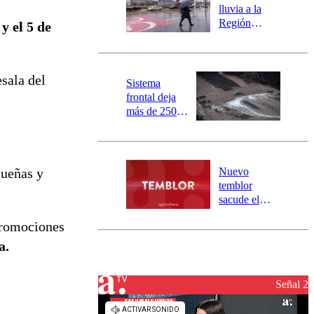
activa
lluvia a la
mensajería
Región
y el 5 de
SAE
Metropolitana:
este es el
pronóstico de
sala del
la DMC para
Sistema
este viernes
frontal deja
más de 250
damnificados
y 317
personas
aisladas entre
Nuevo
queñas y
Valparaíso y
temblor
Los Ríos
sacude el
norte del país:
promociones
revisa la
magnitud y el
a.
epicentro
Señal 2