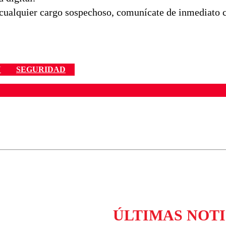
cualquier cargo sospechoso, comunícate de inmediato c
N
SEGURIDAD
ados para garantizar un diálogo respetuoso.
Correo
Enviar c
ÚLTIMAS NOTI