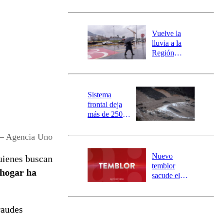
sectores de
Carahue por
desborde del
río Damas:
Vuelve la
activa
lluvia a la
mensajería
Región
SAE
Metropolitana:
este es el
pronóstico de
la DMC para
Sistema
este viernes
frontal deja
más de 250
damnificados
y 317
 – Agencia Uno
personas
aisladas entre
Nuevo
quienes buscan
Valparaíso y
temblor
 hogar ha
Los Ríos
sacude el
norte del país:
revisa la
magnitud y el
raudes
epicentro