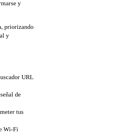
ormarse y
, priorizando
al y
 buscador URL
señal de
meter tus
e Wi-Fi