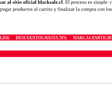
r al sitio oficial blacksale.cl
. El proceso es simple: r
regar productos al carrito y finalizar la compra con los
LINE
DESCUENTOS HASTA 70%
MARCAS PARTICIP
ados para garantizar un diálogo respetuoso.
Correo
Enviar c