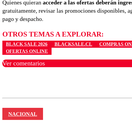
Quienes quieran
acceder a las ofertas deberán ingresa
gratuitamente, revisar las promociones disponibles, ag
pago y despacho.
OTROS TEMAS A EXPLORAR:
BLACK SALE 2026
BLACKSALE.CL
COMPRAS ON
OFERTAS ONLINE
Ver comentarios
Los comentarios son moder
Nombre
NACIONAL