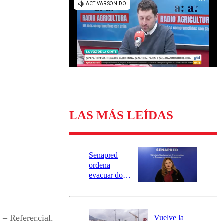
Universidad Católica
Política
Universidad de Chile
Sustentabilidad
LAS MÁS LEÍDAS
Senapred
ordena
evacuar dos
sectores de
Carahue por
desborde del
río Damas:
 – Referencial.
Vuelve la