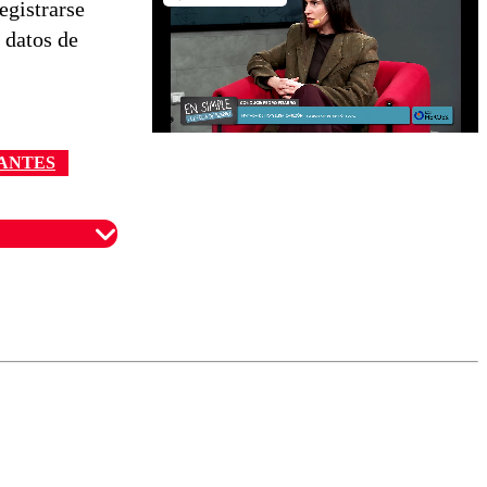
egistrarse
 datos de
ANTES
omentario