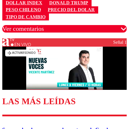
DOLLAR INDEX
DONALD TRUMP
PESO CHILENO
PRECIO DEL DOLAR
TIPO DE CAMBIO
Ver comentarios
Señal 1
EN VIVO
Los comentarios son moderados para garantizar un
diálogo respetuoso.
Nombre
Correo
LAS MÁS LEÍDAS
Enviar comentario