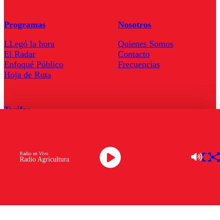
Programas
Nosotros
LLegó la hora
Quienes Somos
El Radar
Contacto
Enfoqué Público
Frecuencias
Hoja de Ruta
Tarifas
Comercial
Tarifas Servel Radio
Radio en Vivo
Radio Agricultura
Radio en Vivo
TV en Vivo
Descarga la APP