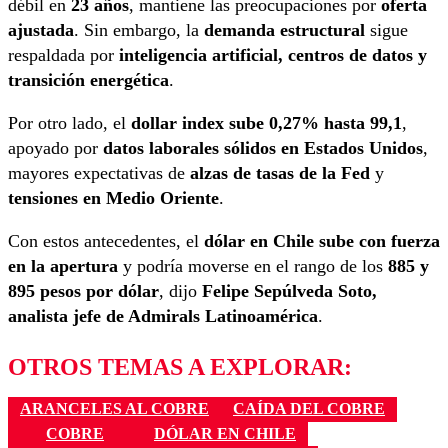
débil en
23 años
, mantiene las preocupaciones por
oferta
ajustada
. Sin embargo, la
demanda estructural
sigue
respaldada por
inteligencia artificial, centros de datos y
transición energética
.
Por otro lado, el
dollar index sube 0,27% hasta 99,1
,
apoyado por
datos laborales sólidos en Estados Unidos
,
mayores expectativas de
alzas de tasas de la Fed
y
tensiones en Medio Oriente
.
Con estos antecedentes, el
dólar en Chile sube con fuerza
en la apertura
y podría moverse en el rango de los
885 y
895 pesos por dólar
, dijo
Felipe Sepúlveda Soto,
a
nalista jefe de Admirals Latinoamérica
.
OTROS TEMAS A EXPLORAR:
ARANCELES AL COBRE
CAÍDA DEL COBRE
COBRE
DÓLAR EN CHILE