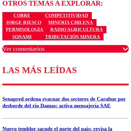
OTROS TEMAS A EXPLORAR:
COBRE
COMPETITIVIDAD
JORGE RIESCO
MINERÍA CHILENA
PERMISOLOGÍA
RADIO AGRICULTURA
SONAMI
TRIBUTACIÓN MINERA
Ver comentarios
LAS MÁS LEÍDAS
Los comentarios son moderados para garantizar un
diálogo respetuoso.
Nombre
Senapred ordena evacuar dos sectores de Carahue por
Correo
desborde del río Damas: activa mensajería SAE
Nuevo temblor sacude el norte del país: revisa la