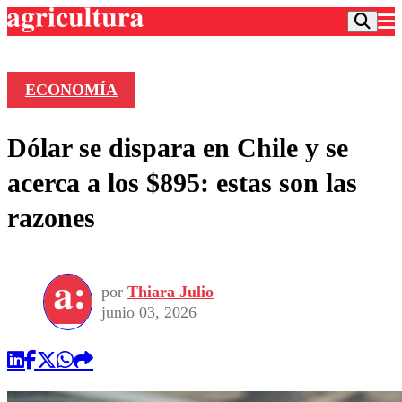
ECONOMÍA
Podcast
Dólar se dispara en Chile y se
Frecuencias
Agricultura TV
acerca a los $895: estas son las
Deportes
razones
Entretención
Colo Colo
Noticias
Motor
Vida Social
Otros Deportes
Dato Practico
Publicaciones en medios
por
Thiara Julio
Seleccion Chilena
Economía
Opinión
junio 03, 2026
Torneo Internacional
Internacional
Programas
Torneo Nacional
Nacional
Comercial
Universidad Católica
Política
Universidad de Chile
Sustentabilidad