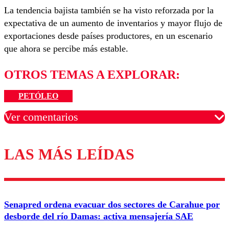
La tendencia bajista también se ha visto reforzada por la
expectativa de un aumento de inventarios y mayor flujo de
exportaciones desde países productores, en un escenario
que ahora se percibe más estable.
OTROS TEMAS A EXPLORAR:
PETÓLEO
Ver comentarios
LAS MÁS LEÍDAS
Los comentarios son moderados para garantizar un
diálogo respetuoso.
Nombre
Senapred ordena evacuar dos sectores de Carahue por
Correo
desborde del río Damas: activa mensajería SAE