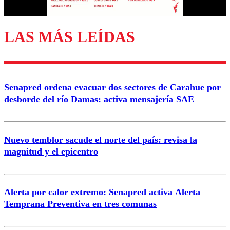
LAS MÁS LEÍDAS
Enviar comentario
Senapred ordena evacuar dos sectores de Carahue por
desborde del río Damas: activa mensajería SAE
Nuevo temblor sacude el norte del país: revisa la
magnitud y el epicentro
Alerta por calor extremo: Senapred activa Alerta
Temprana Preventiva en tres comunas