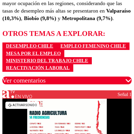
mayor ocupación en las regiones, considerando que las
tasas de desempleo más altas se presentaron en
Valparaíso
(10,3%)
,
Biobío (9,8%)
y
Metropolitana (9,7%)
.
OTROS TEMAS A EXPLORAR:
DESEMPLEO CHILE
EMPLEO FEMENINO CHILE
MESA POR EL EMPLEO
MINISTERIO DEL TRABAJO CHILE
REACTIVACIÓN LABORAL
Ver comentarios
Señal 1
EN VIVO
Los comentarios son moderados para garantizar un
diálogo respetuoso.
Nombre
Correo