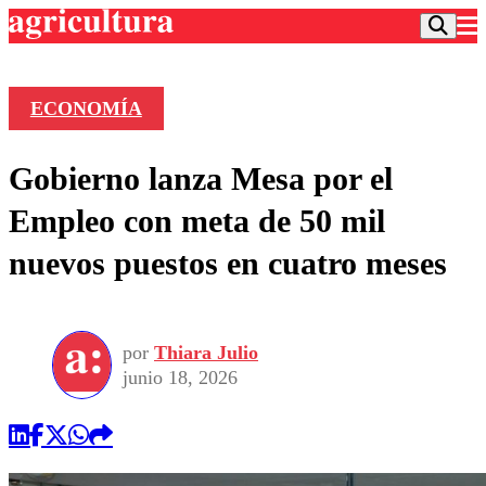
ECONOMÍA
Podcast
Gobierno lanza Mesa por el
Frecuencias
Agricultura TV
Empleo con meta de 50 mil
Deportes
nuevos puestos en cuatro meses
Entretención
Colo Colo
Noticias
Motor
Vida Social
Otros Deportes
Dato Practico
Publicaciones en medios
por
Thiara Julio
Seleccion Chilena
Economía
Opinión
junio 18, 2026
Torneo Internacional
Internacional
Programas
Torneo Nacional
Nacional
Comercial
Universidad Católica
Política
Universidad de Chile
Sustentabilidad