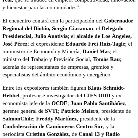
y bienestar para las comunidades”.
El encuentro contará con la participación del
Gobernador
Regional del Biobío, Sergio Giacaman
; el
Delegado
Presidencial, Julio Anativia
; el
alcalde de Los Ángeles,
José Pérez
; el expresidente
Eduardo Frei Ruiz-Tagle
; el
biministro de Economía y Minería,
Daniel Mas
; el
ministro del Trabajo y Previsión Social,
Tomás Rau
;
además de representantes de empresas, gremios y
especialistas del ámbito económico y energético.
Entre los expositores también figuran
Klaus Schmidt-
Hebbel
, profesor e investigador del
CIES UDD
y ex
economista jefe de la
OCDE
;
Juan Pablo Santibáñez
,
gerente general de
SVTI
;
Patricio Melero
, presidente de
SalmonChile
;
Freddy Martínez
, presidente de la
Confederación de Camioneros Centro Sur
; y la
periodista
Cristina González
, de
Canal 13
y
Radio