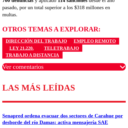
700 denuncias
y aplicado
114 sanciones
desde el año
pasado, por un total superior a los $318 millones en
multas.
OTROS TEMAS A EXPLORAR:
DIRECCIÓN DEL TRABAJO
EMPLEO REMOTO
LEY 21.220.
TELETRABAJO
TRABAJO A DISTANCIA
Ver comentarios
LAS MÁS LEÍDAS
Los comentarios son moderados para garantizar un
diálogo respetuoso.
Nombre
Senapred ordena evacuar dos sectores de Carahue por
Correo
desborde del río Damas: activa mensajería SAE