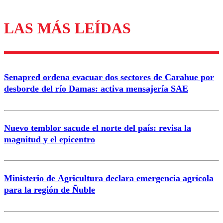
LAS MÁS LEÍDAS
Los comentarios son moderados para garantizar un
diálogo respetuoso.
Nombre
Senapred ordena evacuar dos sectores de Carahue por
Correo
desborde del río Damas: activa mensajería SAE
Nuevo temblor sacude el norte del país: revisa la
magnitud y el epicentro
Enviar comentario
Ministerio de Agricultura declara emergencia agrícola
para la región de Ñuble