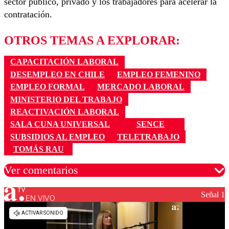
sector público, privado y los trabajadores para acelerar la
contratación.
OTROS TEMAS A EXPLORAR:
CAPACITACIÓN LABORAL
DESEMPLEO EN CHILE
EMPLEO FEMENINO
EMPLEO FORMAL
MERCADO LABORAL
MINISTERIO DEL TRABAJO
REACTIVACIÓN LABORAL
SALA CUNA UNIVERSAL
SENCE
SUBSIDIOS AL EMPLEO
TELETRABAJO
TOMÁS RAU
Ver comentarios
Señal 1
EN VIVO
Los comentarios son moderados para garantizar un
diálogo respetuoso.
Nombre