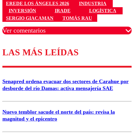
EREDE LOS ÁNGELES 2026
INDUSTRIA
INVERSIÓN
IRADE
LOGÍSTICA
SERGIO GIACAMAN
TOMÁS RAU
Ver comentarios
LAS MÁS LEÍDAS
Los comentarios son moderados para garantizar un
diálogo respetuoso.
Nombre
Senapred ordena evacuar dos sectores de Carahue por
Correo
desborde del río Damas: activa mensajería SAE
Nuevo temblor sacude el norte del país: revisa la
magnitud y el epicentro
Enviar comentario