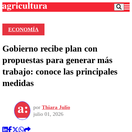
ECONOMÍA
Podcast
Gobierno recibe plan con
Frecuencias
Agricultura TV
propuestas para generar más
Deportes
trabajo: conoce las principales
Entretención
Colo Colo
Noticias
medidas
Motor
Vida Social
Otros Deportes
Dato Practico
Publicaciones en medios
Seleccion Chilena
Economía
Opinión
Torneo Internacional
Internacional
por
Thiara Julio
Programas
Torneo Nacional
Nacional
julio 01, 2026
Comercial
Universidad Católica
Política
Universidad de Chile
Sustentabilidad