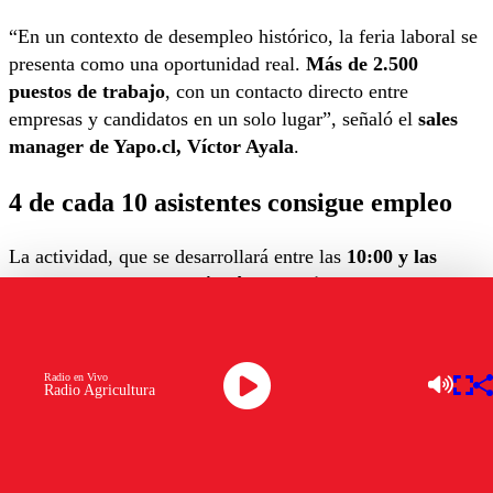
“En un contexto de desempleo histórico, la feria laboral se
presenta como una oportunidad real.
Más de 2.500
puestos de trabajo
, con un contacto directo entre
empresas y candidatos en un solo lugar”, señaló el
sales
manager de Yapo.cl, Víctor Ayala
.
4 de cada 10 asistentes consigue empleo
La actividad, que se desarrollará entre las
10:00 y las
16:00 horas
, concentrará
más de 2 mil 500 vacantes
y
contará con la participación de importantes empresas,
como
Ariztia, Adecco, Prosegur, Maclean,
Manpowergroup, Niu Foods, McDonald’s, Workforce,
Radio en Vivo
Radio Agricultura
Xinerlink, Grupo Alcansa, Activos Chile, Alianza
Seguridad y Tur Bus
.
Las ofertas laborales se concentrarán principalmente en