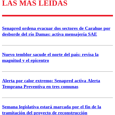
LAS MÁS LEÍDAS
Los comentarios son moderados para garantizar un
diálogo respetuoso.
Nombre
Senapred ordena evacuar dos sectores de Carahue por
Correo
desborde del río Damas: activa mensajería SAE
Nuevo temblor sacude el norte del país: revisa la
magnitud y el epicentro
Enviar comentario
Alerta por calor extremo: Senapred activa Alerta
Temprana Preventiva en tres comunas
Semana legislativa estará marcada por el fin de la
tramitación del proyecto de reconstrucción