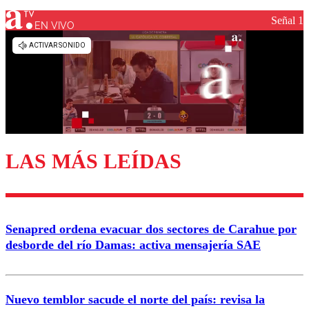
Señal 1
EN VIVO
Los comentarios son moderados para garantizar un
diálogo respetuoso.
Nombre
Correo
LAS MÁS LEÍDAS
Enviar comentario
Senapred ordena evacuar dos sectores de Carahue por
desborde del río Damas: activa mensajería SAE
Nuevo temblor sacude el norte del país: revisa la