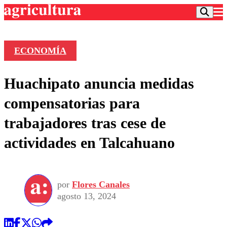
ECONOMÍA
Podcast
Huachipato anuncia medidas
Frecuencias
Agricultura TV
compensatorias para
Deportes
trabajadores tras cese de
Entretención
Colo Colo
Noticias
actividades en Talcahuano
Motor
Vida Social
Otros Deportes
Dato Practico
Publicaciones en medios
Seleccion Chilena
Economía
Opinión
Torneo Internacional
Internacional
por
Flores Canales
Programas
Torneo Nacional
Nacional
agosto 13, 2024
Comercial
Universidad Católica
Política
Universidad de Chile
Sustentabilidad