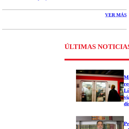
VER MÁS
ÚLTIMAS NOTICIA
Me
re
Lí
ví
di
Pr