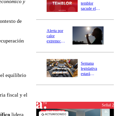
económico y
activa
temblor
mensajería
sacude el
SAE
norte del país:
revisa la
contexto de
magnitud y el
epicentro
Alerta por
calor
recuperación
extremo:
Senapred
activa Alerta
Temprana
Preventiva en
Semana
tres comunas
legislativa
estará
el equilibrio
marcada por
el fin de la
tramitación
ia fiscal y el
del proyecto
de
reconstrucción
Señal 2
ífico
lidera