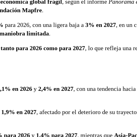
 económica global frágil
, según el informe
Panorama 
ndación Mapfre
.
1%
para 2026, con una ligera baja a
3% en 2027
, en un 
 maniobra limitada
.
tanto para 2026 como para 2027
, lo que refleja una 
,1% en 2026
y
2,4% en 2027
, con una tendencia hacia 
a
1,9% en 2027
, afectado por el deterioro de su trayector
% para 2026
y
1,4% para 2027
, mientras que
Asia-Pac