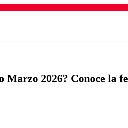
ados para garantizar un diálogo respetuoso.
Correo
Enviar c
o Marzo 2026? Conoce la f