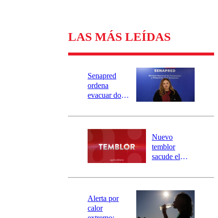
LAS MÁS LEÍDAS
Senapred
ordena
evacuar dos
sectores de
Carahue por
desborde del
río Damas:
Nuevo
activa
temblor
mensajería
sacude el
SAE
norte del país:
revisa la
magnitud y el
epicentro
Alerta por
calor
extremo: