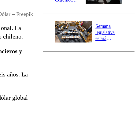
Senapred
activa Alerta
Dólar – Freepik
Temprana
Preventiva en
Semana
ional. La
tres comunas
legislativa
o chileno.
estará
marcada por
ncieros y
el fin de la
tramitación
del proyecto
de
eis años. La
reconstrucción
dólar global