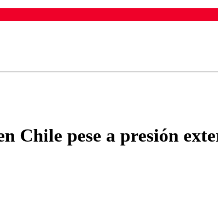
ados para garantizar un diálogo respetuoso.
Correo
Enviar c
en Chile pese a presión exte