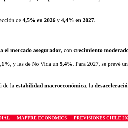
yección de
4,5% en 2026
y
4,4% en 2027
.
ra el mercado asegurador
, con
crecimiento moderado
6,1%
, y las de No Vida un
5,4%
. Para 2027, se prevé u
á de la
estabilidad macroeconómica
, la
desaceleració
DIAL
MAPFRE ECONOMICS
PREVISIONES CHILE 20