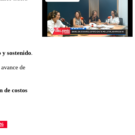
 y sostenido
.
n avance de
n de costos
26