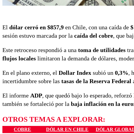
El
dólar cerró en $857,9
en Chile, con una caída de
$
sesión estuvo marcada por la
caída del cobre
, que ba
Este retroceso respondió a una
toma de utilidades
tra
flujos locales
limitaron la demanda de dólares, moder
En el plano externo, el
Dollar Index
subió un
0,3%
, 
incertidumbre sobre las
tasas de la Reserva Federal
a
El informe
ADP
, que quedó bajo lo esperado, reforzó
también se fortaleció por la
baja inflación en la eur
OTROS TEMAS A EXPLORAR:
COBRE
DÓLAR EN CHILE
DÓLAR GLOBA