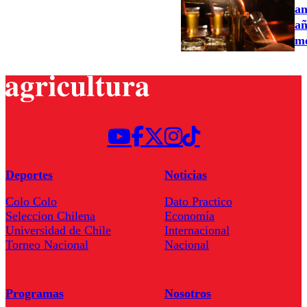
an
añ
me
Deportes
Noticias
Colo Colo
Dato Practico
Seleccion Chilena
Economía
Universidad de Chile
Internacional
Torneo Nacional
Nacional
Programas
Nosotros