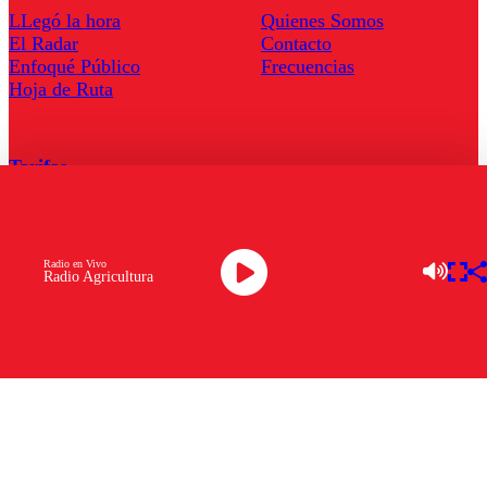
LLegó la hora
Quienes Somos
El Radar
Contacto
Enfoqué Público
Frecuencias
Hoja de Ruta
Tarifas
Comercial
Tarifas Servel Radio
Radio en Vivo
Radio Agricultura
Radio en Vivo
TV en Vivo
Descarga la APP