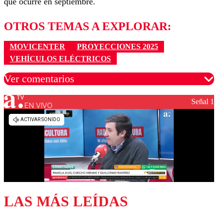
que ocurre en septiembre.
OTROS TEMAS A EXPLORAR:
MOVICENTER
PROYECCIONES 2025
VEHÍCULOS ELÉCTRICOS
Ver comentarios
Señal 1
EN VIVO
Los comentarios son moderados para garantizar un
diálogo respetuoso.
Nombre
Correo
LAS MÁS LEÍDAS