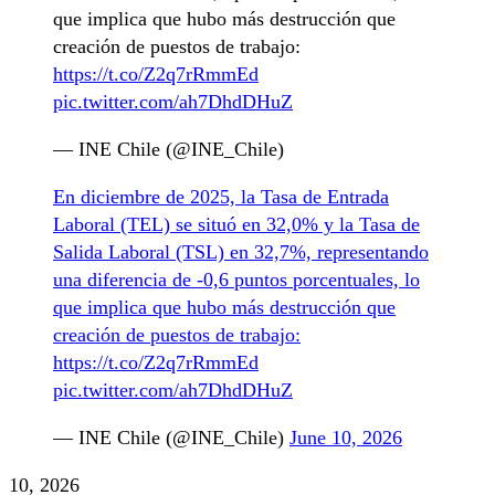
que implica que hubo más destrucción que
creación de puestos de trabajo:
https://t.co/Z2q7rRmmEd
pic.twitter.com/ah7DhdDHuZ
— INE Chile (@INE_Chile)
En diciembre de 2025, la Tasa de Entrada
Laboral (TEL) se situó en 32,0% y la Tasa de
Salida Laboral (TSL) en 32,7%, representando
una diferencia de -0,6 puntos porcentuales, lo
que implica que hubo más destrucción que
creación de puestos de trabajo:
https://t.co/Z2q7rRmmEd
pic.twitter.com/ah7DhdDHuZ
— INE Chile (@INE_Chile)
June 10, 2026
10, 2026