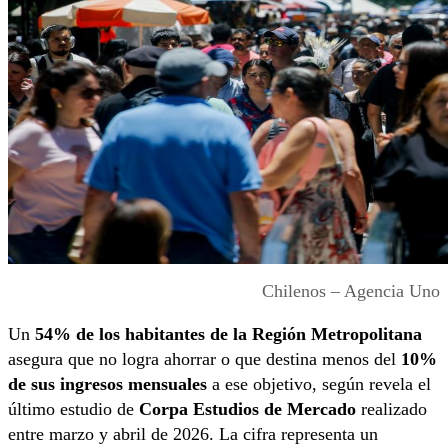
Chilenos – Agencia Uno
Un
54% de los habitantes de la Región Metropolitana
asegura que no logra ahorrar o que destina menos del
10%
de sus ingresos mensuales
a ese objetivo, según revela el
último estudio de
Corpa Estudios de Mercado
realizado
entre marzo y abril de 2026. La cifra representa un