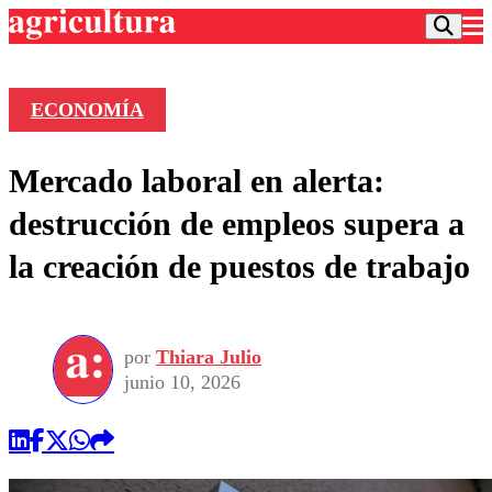
ECONOMÍA
Podcast
Mercado laboral en alerta:
Frecuencias
Agricultura TV
destrucción de empleos supera a
Deportes
la creación de puestos de trabajo
Entretención
Colo Colo
Noticias
Motor
Vida Social
Otros Deportes
Dato Practico
Publicaciones en medios
por
Thiara Julio
Seleccion Chilena
Economía
Opinión
junio 10, 2026
Torneo Internacional
Internacional
Programas
Torneo Nacional
Nacional
Comercial
Universidad Católica
Política
Universidad de Chile
Sustentabilidad