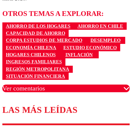
OTROS TEMAS A EXPLORAR:
AHORRO DE LOS HOGARES
AHORRO EN CHILE
CAPACIDAD DE AHORRO
CORPA ESTUDIOS DE MERCADO
DESEMPLEO
ECONOMÍA CHILENA
ESTUDIO ECONÓMICO
HOGARES CHILENOS
INFLACIÓN
INGRESOS FAMILIARES
REGIÓN METROPOLITANA
SITUACIÓN FINANCIERA
Ver comentarios
LAS MÁS LEÍDAS
Los comentarios son moderados para garantizar un
diálogo respetuoso.
Nombre