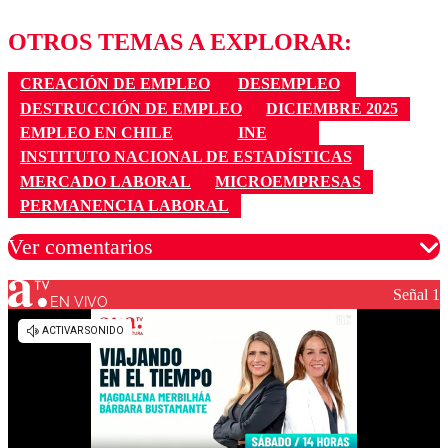
OTROS TEMAS A EXPLORAR:
CREACIÓN DE EMPLEO
DESEMPLEO
DESTRUCCIÓN DE EMPLEO
DICIEMBRE 2025
EMPLEO EN CHILE
INE
INSTITUTO NACIONAL DE ESTADÍSTICAS
MERCADO LABORAL
MICROEMPRESAS
PERMANENCIA LABORAL
Ver comentarios
Señal 1
EN VIVO
Los comentarios son moderados para garantizar un
diálogo respetuoso.
Nombre
Correo