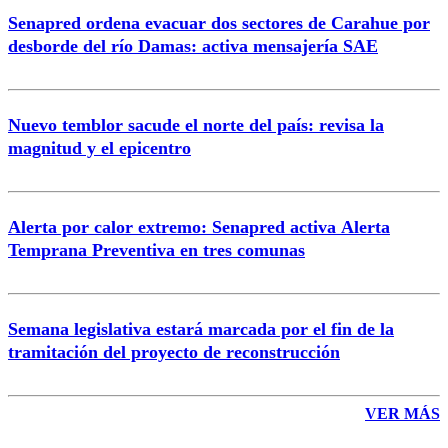
Senapred ordena evacuar dos sectores de Carahue por
Correo
desborde del río Damas: activa mensajería SAE
Nuevo temblor sacude el norte del país: revisa la
magnitud y el epicentro
Enviar comentario
Alerta por calor extremo: Senapred activa Alerta
Temprana Preventiva en tres comunas
Semana legislativa estará marcada por el fin de la
tramitación del proyecto de reconstrucción
VER MÁS