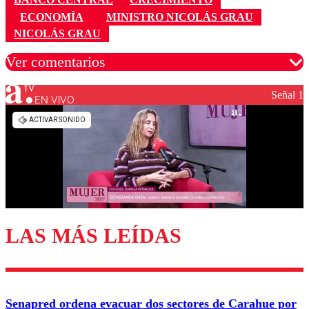
ECONOMÍA
MINISTRO NICOLÁS GRAU
NICOLÁS GRAU
Ver comentarios
Señal 1
EN VIVO
Los comentarios son moderados para garantizar un
diálogo respetuoso.
Nombre
Correo
LAS MÁS LEÍDAS
Enviar comentario
Senapred ordena evacuar dos sectores de Carahue por