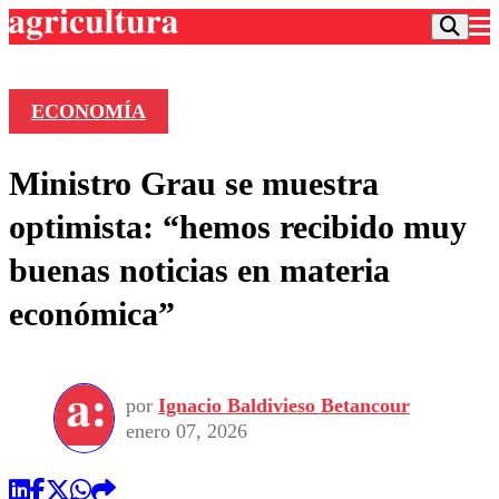
ECONOMÍA
Podcast
Ministro Grau se muestra
Frecuencias
Agricultura TV
optimista: “hemos recibido muy
Deportes
buenas noticias en materia
Entretención
Colo Colo
Noticias
económica”
Motor
Vida Social
Otros Deportes
Dato Practico
Publicaciones en medios
Seleccion Chilena
Economía
Opinión
Torneo Internacional
Internacional
por
Ignacio Baldivieso Betancour
Programas
Torneo Nacional
Nacional
enero 07, 2026
Comercial
Universidad Católica
Política
Universidad de Chile
Sustentabilidad