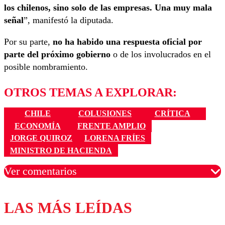
los chilenos, sino solo de las empresas. Una muy mala
señal
”, manifestó la diputada.
Por su parte,
no ha habido una respuesta oficial por
parte del próximo gobierno
o de los involucrados en el
posible nombramiento.
OTROS TEMAS A EXPLORAR:
CHILE
COLUSIONES
CRÍTICA
ECONOMÍA
FRENTE AMPLIO
JORGE QUIROZ
LORENA FRÍES
MINISTRO DE HACIENDA
Ver comentarios
LAS MÁS LEÍDAS
Los comentarios son moderados para garantizar un
diálogo respetuoso.