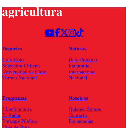
Deportes
Noticias
Colo Colo
Dato Practico
Seleccion Chilena
Economía
Universidad de Chile
Internacional
Torneo Nacional
Nacional
Programas
Nosotros
LLegó la hora
Quienes Somos
El Radar
Contacto
Enfoqué Público
Frecuencias
Hoja de Ruta