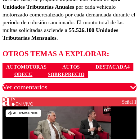
Unidades Tributarias Anuales
por cada vehículo
motorizado comercializado por cada demandada durante el
período de colusión sancionado. El monto total de las
multas solicitadas asciende a
55.526.100 Unidades
Tributarias Mensuales.
OTROS TEMAS A EXPLORAR:
AUTOMOTORAS
AUTOS
DESTACADA4
ODECU
SOBREPRECIO
Ver comentarios
Señal 1
EN VIVO
Los comentarios son moderados para garantizar un
diálogo respetuoso.
Nombre