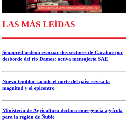
Correo
LAS MÁS LEÍDAS
Enviar comentario
Senapred ordena evacuar dos sectores de Carahue por
desborde del río Damas: activa mensajería SAE
Nuevo temblor sacude el norte del país: revisa la
magnitud y el epicentro
Ministerio de Agricultura declara emergencia agrícola
para la región de Ñuble