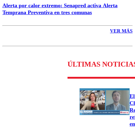
Alerta por calor extremo: Senapred activa Alerta
Temprana Preventiva en tres comunas
VER MÁS
ÚLTIMAS NOTICIA
El
Cl
Re
re
e