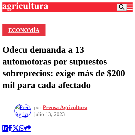
ECONOMÍA
Podcast
Odecu demanda a 13
Frecuencias
Agricultura TV
automotoras por supuestos
Deportes
sobreprecios: exige más de $200
Entretención
Colo Colo
Noticias
mil para cada afectado
Motor
Vida Social
Otros Deportes
Dato Practico
Publicaciones en medios
Seleccion Chilena
Economía
Opinión
Torneo Internacional
Internacional
por
Prensa Agricultura
Programas
julio 13, 2023
Torneo Nacional
Nacional
Comercial
Universidad Católica
Política
Universidad de Chile
Sustentabilidad