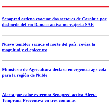
Nombre
Senapred ordena evacuar dos sectores de Carahue por
Correo
desborde del río Damas: activa mensajería SAE
Nuevo temblor sacude el norte del país: revisa la
magnitud y el epicentro
Enviar comentario
Ministerio de Agricultura declara emergencia agrícola
para la región de Ñuble
Alerta por calor extremo: Senapred activa Alerta
Temprana Preventiva en tres comunas