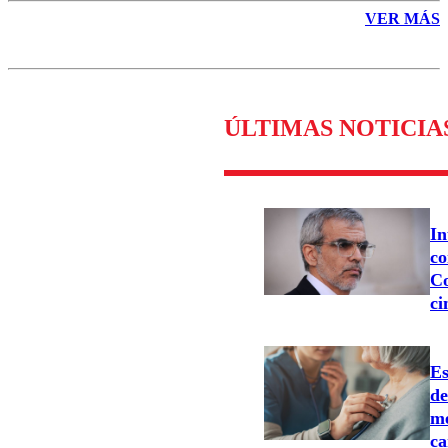
VER MÁS
ÚLTIMAS NOTICIA
In
co
Co
ci
Es
d
me
ca