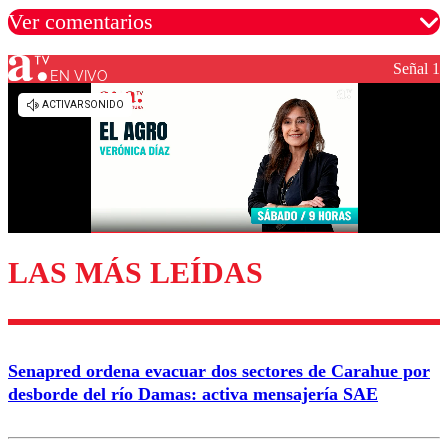
Ver comentarios
Señal 1
EN VIVO
Los comentarios son moderados para garantizar un
diálogo respetuoso.
Nombre
Correo
LAS MÁS LEÍDAS
Enviar comentario
Senapred ordena evacuar dos sectores de Carahue por
desborde del río Damas: activa mensajería SAE