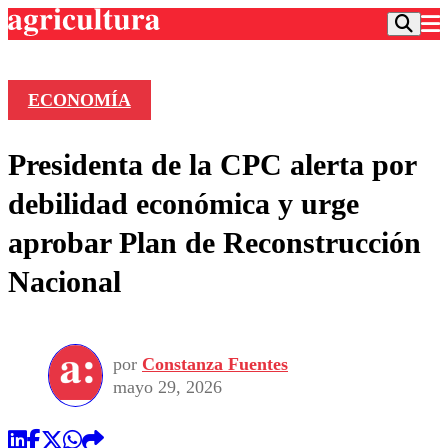
ECONOMÍA
Podcast
Presidenta de la CPC alerta por
Frecuencias
Agricultura TV
debilidad económica y urge
Deportes
aprobar Plan de Reconstrucción
Entretención
Colo Colo
Noticias
Nacional
Motor
Vida Social
Otros Deportes
Dato Practico
Publicaciones en medios
Seleccion Chilena
Economía
Opinión
Torneo Internacional
Internacional
por
Constanza Fuentes
Programas
Torneo Nacional
Nacional
mayo 29, 2026
Comercial
Universidad Católica
Política
Universidad de Chile
Sustentabilidad