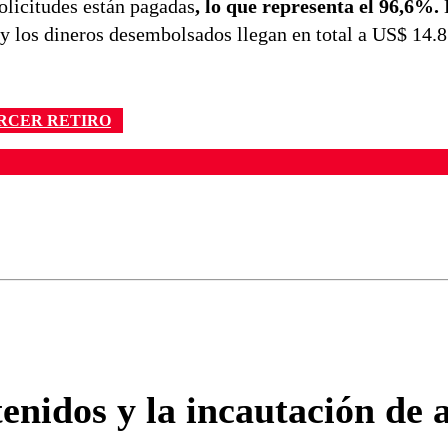
solicitudes están pagadas
, lo que representa el 96,6%.
 y los dineros desembolsados llegan en total a US$ 14.8
RCER RETIRO
ados para garantizar un diálogo respetuoso.
Correo
Enviar c
enidos y la incautación de 