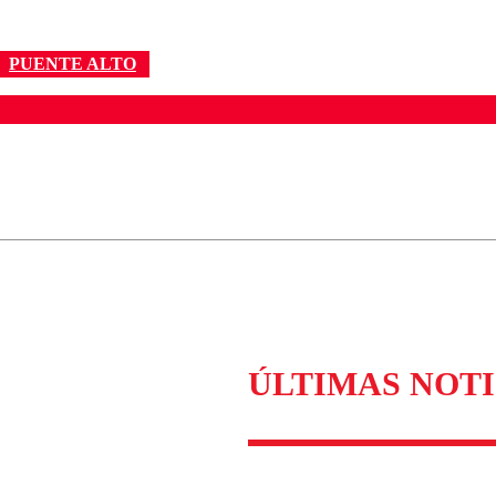
PUENTE ALTO
ados para garantizar un diálogo respetuoso.
Correo
Enviar c
ÚLTIMAS NOTI