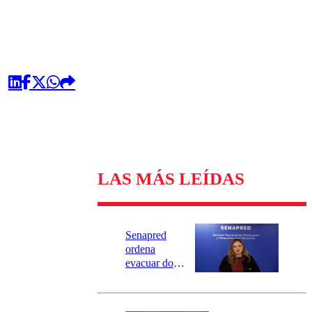
LAS MÁS LEÍDAS
Senapred
ordena
evacuar dos
sectores de
Carahue por
desborde del