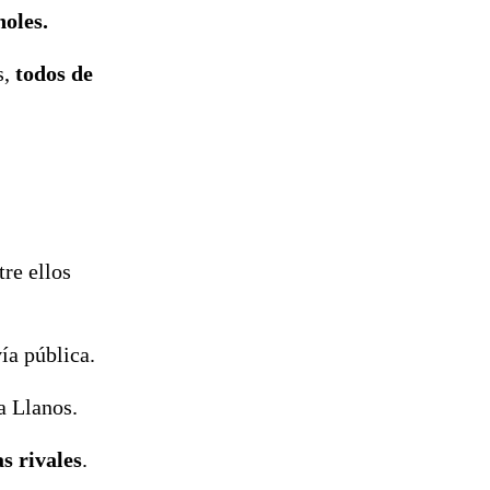
holes.
s,
todos de
tre ellos
ía pública.
a Llanos.
s rivales
.