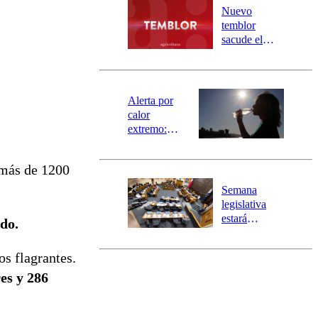
río Damas:
Nuevo
activa
temblor
mensajería
sacude el
SAE
norte del país:
revisa la
magnitud y el
epicentro
Alerta por
calor
extremo:
Senapred
activa Alerta
 más de 1200
Temprana
Preventiva en
Semana
tres comunas
legislativa
estará
ado.
marcada por
el fin de la
os flagrantes.
tramitación
del proyecto
es y 286
de
reconstrucción