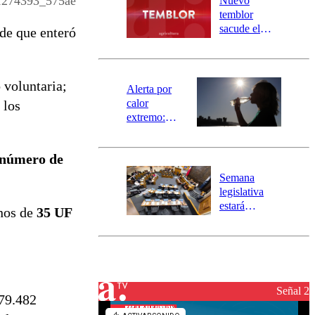
274393_575ae
Nuevo
activa
temblor
mensajería
sacude el
de que enteró
SAE
norte del país:
revisa la
magnitud y el
 voluntaria;
epicentro
Alerta por
calor
 los
extremo:
Senapred
activa Alerta
número de
Temprana
Preventiva en
Semana
tres comunas
legislativa
estará
nos de
35 UF
marcada por
el fin de la
tramitación
del proyecto
de
reconstrucción
Señal 2
679.482