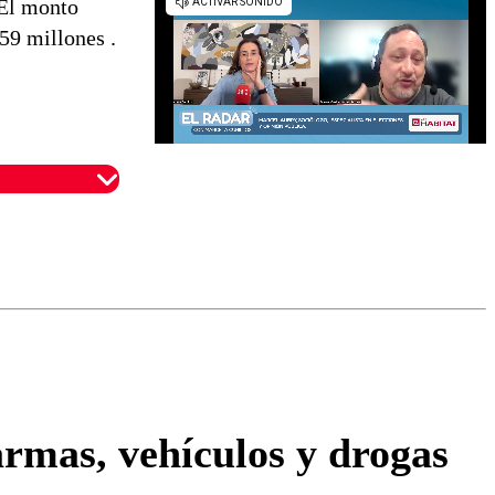
El monto
59 millones .
omentario
armas, vehículos y drogas