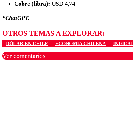
Cobre (libra):
USD 4,74
*ChatGPT.
OTROS TEMAS A EXPLORAR:
DÓLAR EN CHILE
ECONOMÍA CHILENA
INDICA
Ver comentarios
Los comentarios son moder
Nombre