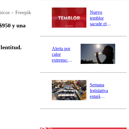
desborde del
río Damas:
icos – Freepik
Nuevo
activa
temblor
mensajería
sacude el
 $950 y una
SAE
norte del país:
revisa la
magnitud y el
lentitud.
epicentro
Alerta por
calor
extremo:
Senapred
activa Alerta
Temprana
Preventiva en
Semana
tres comunas
legislativa
estará
marcada por
el fin de la
tramitación
del proyecto
de