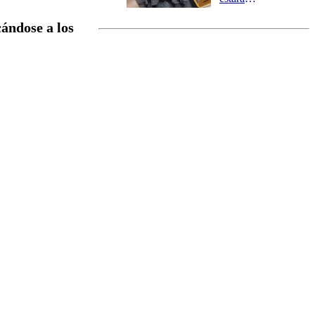
marcada por
ándose a los
el fin de la
tramitación
del proyecto
de
reconstrucción