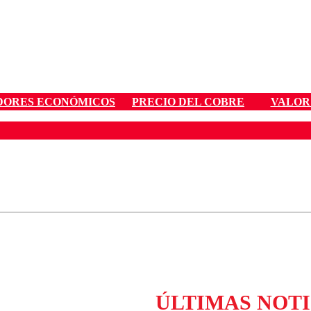
DORES ECONÓMICOS
PRECIO DEL COBRE
VALOR
ados para garantizar un diálogo respetuoso.
Correo
Enviar c
ÚLTIMAS NOTI