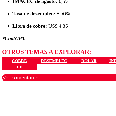
IMACEC de agosto:
0,5%
Tasa de desempleo:
8,56%
Libra de cobre:
US$ 4,86
*ChatGPT.
OTROS TEMAS A EXPLORAR:
COBRE
DESEMPLEO
DÓLAR
IN
UF
Ver comentarios
Los comentarios son moder
Nombre