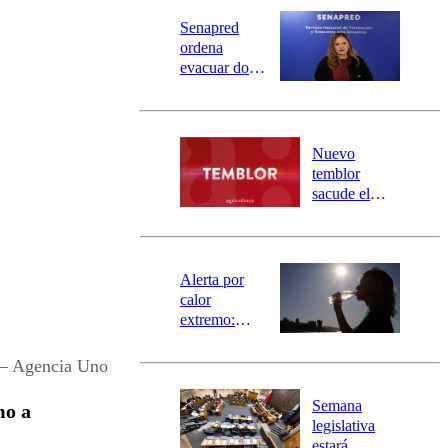
Senapred
ordena
evacuar dos
sectores de
Carahue por
desborde del
río Damas:
Nuevo
activa
temblor
mensajería
sacude el
SAE
norte del país:
revisa la
magnitud y el
epicentro
Alerta por
calor
extremo:
Senapred
activa Alerta
 – Agencia Uno
Temprana
Preventiva en
Semana
mo a
tres comunas
legislativa
estará