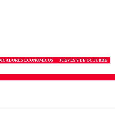
DICADORES ECONÓMICOS
JUEVES 9 DE OCTUBRE
ados para garantizar un diálogo respetuoso.
Correo