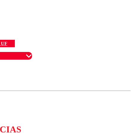
 UF
omentario
CIAS