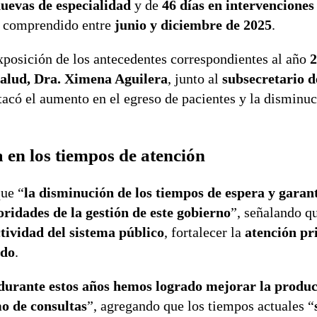
nuevas de especialidad
y de
46 días en intervenciones
o comprendido entre
junio y diciembre de 2025
.
xposición de los antecedentes correspondientes al año
2
Salud, Dra. Ximena Aguilera
, junto al
subsecretario 
tacó el aumento en el egreso de pacientes y la disminu
 en los tiempos de atención
que “
la disminución de los tiempos de espera y garan
ridades de la gestión de este gobierno
”, señalando qu
tividad del sistema público
, fortalecer la
atención pr
ado
.
durante estos años hemos logrado mejorar la produc
mo de consultas
”, agregando que los tiempos actuales “