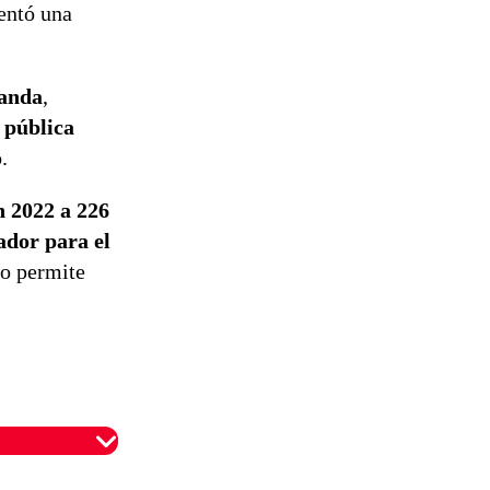
rentó una
anda
,
d pública
.
n 2022 a 226
ador para el
to permite