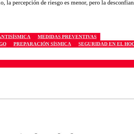
io, la percepción de riesgo es menor, pero la desconfia
ANTISÍSMICA
MEDIDAS PREVENTIVAS
SGO
PREPARACIÓN SÍSMICA
SEGURIDAD EN EL HO
ados para garantizar un diálogo respetuoso.
Correo
Enviar c