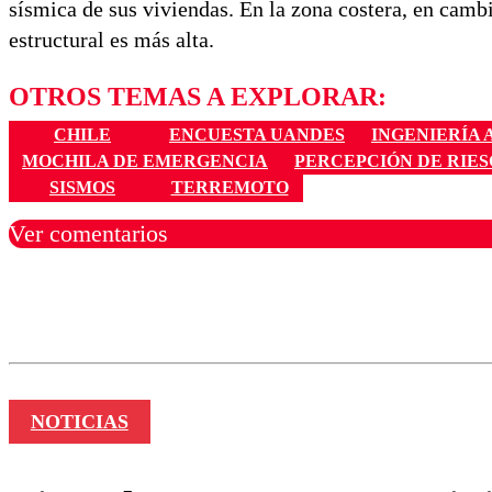
sísmica de sus viviendas. En la zona costera, en camb
estructural es más alta.
OTROS TEMAS A EXPLORAR:
CHILE
ENCUESTA UANDES
INGENIERÍA 
MOCHILA DE EMERGENCIA
PERCEPCIÓN DE RIE
SISMOS
TERREMOTO
Ver comentarios
Los comentarios son moder
Nombre
NOTICIAS