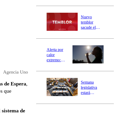
Carahue por
desborde del
río Damas:
Nuevo
activa
temblor
mensajería
sacude el
SAE
norte del país:
revisa la
magnitud y el
epicentro
Alerta por
calor
extremo:
Senapred
activa Alerta
Agencia Uno
Temprana
Preventiva en
Semana
as de Espera
,
tres comunas
legislativa
es que
estará
marcada por
el fin de la
tramitación
l sistema de
del proyecto