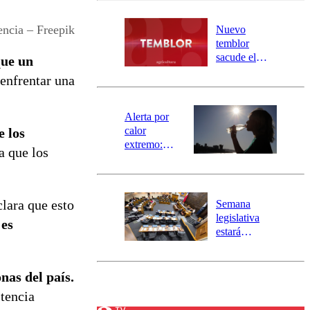
desborde del
río Damas:
encia – Freepik
Nuevo
activa
temblor
mensajería
sacude el
que un
SAE
norte del país:
enfrentar una
revisa la
magnitud y el
epicentro
Alerta por
calor
 los
extremo:
a que los
Senapred
activa Alerta
Temprana
Preventiva en
clara que esto
Semana
tres comunas
legislativa
 es
estará
marcada por
el fin de la
tramitación
nas del país.
del proyecto
stencia
de