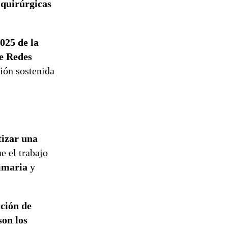
 quirúrgicas
de
reconstrucción
025 de la
de Redes
ción sostenida
tizar una
e el trabajo
imaria
y
ción de
son los