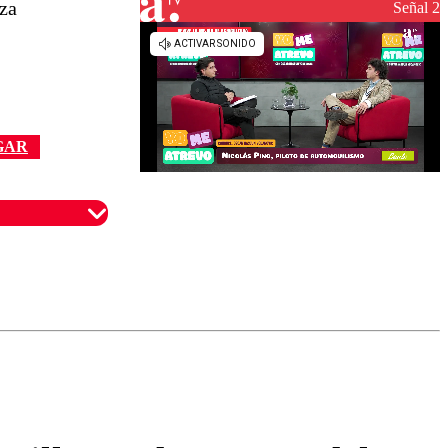
nza
reconstrucción
Señal 2
GAR
omentario