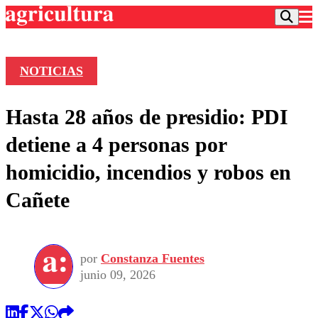
NOTICIAS
Podcast
Hasta 28 años de presidio: PDI
Frecuencias
Agricultura TV
detiene a 4 personas por
Deportes
homicidio, incendios y robos en
Entretención
Colo Colo
Noticias
Cañete
Motor
Vida Social
Otros Deportes
Dato Practico
Publicaciones en medios
Seleccion Chilena
Economía
Opinión
Torneo Internacional
Internacional
por
Constanza Fuentes
Programas
Torneo Nacional
Nacional
junio 09, 2026
Comercial
Universidad Católica
Política
Universidad de Chile
Sustentabilidad