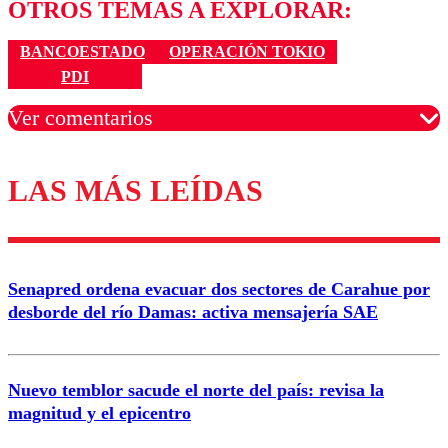
OTROS TEMAS A EXPLORAR:
BANCOESTADO
OPERACIÓN TOKIO
PDI
Ver comentarios
LAS MÁS LEÍDAS
Los comentarios son moderados para garantizar un
diálogo respetuoso.
Nombre
Senapred ordena evacuar dos sectores de Carahue por
Correo
desborde del río Damas: activa mensajería SAE
Nuevo temblor sacude el norte del país: revisa la
magnitud y el epicentro
Enviar comentario