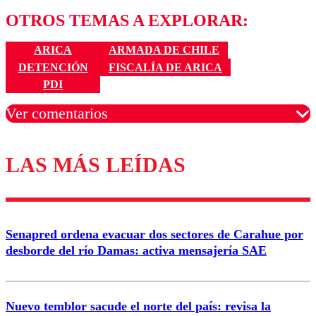
OTROS TEMAS A EXPLORAR:
ARICA
ARMADA DE CHILE
DETENCIÓN
FISCALÍA DE ARICA
PDI
Ver comentarios
LAS MÁS LEÍDAS
Los comentarios son moderados para garantizar un
diálogo respetuoso.
Nombre
Senapred ordena evacuar dos sectores de Carahue por
Correo
desborde del río Damas: activa mensajería SAE
Nuevo temblor sacude el norte del país: revisa la