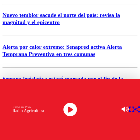
Nuevo temblor sacude el norte del país: revisa la
magnitud y el epicentro
Enviar comentario
Alerta por calor extremo: Senapred activa Alerta
Temprana Preventiva en tres comunas
Semana legislativa estará marcada por el fin de la
tramitación del proyecto de reconstrucción
VER MÁS
Radio en Vivo
Radio Agricultura
NACIONAL