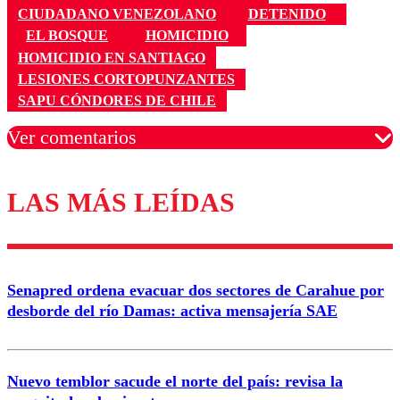
CIUDADANO VENEZOLANO
DETENIDO
EL BOSQUE
HOMICIDIO
HOMICIDIO EN SANTIAGO
LESIONES CORTOPUNZANTES
SAPU CÓNDORES DE CHILE
Ver comentarios
LAS MÁS LEÍDAS
Los comentarios son moderados para garantizar un
diálogo respetuoso.
Nombre
Senapred ordena evacuar dos sectores de Carahue por
Correo
desborde del río Damas: activa mensajería SAE
Nuevo temblor sacude el norte del país: revisa la