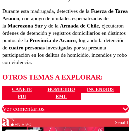
Durante esta madrugada, detectives de la
Fuerza de Tarea
Arauco
, con apoyo de unidades especializadas de
la
Macrozona Sur
y de la
Armada de Chile
, ejecutaron
órdenes de detención y registros domiciliarios en distintos
puntos de la
Provincia de Arauco
, logrando la detención
de
cuatro personas
investigadas por su presunta
participación en los delitos de homicidio, incendios y robo
con violencia.
OTROS TEMAS A EXPLORAR:
CAÑETE
HOMICIDIO
INCENDIOS
PDI
RML
Ver comentarios
Señal 1
EN VIVO
Los comentarios son moderados para garantizar un