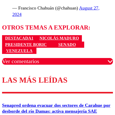
— Francisco Chahuán (@chahuan)
August 27,
2024
OTROS TEMAS A EXPLORAR:
DESTACADA1
NICOLÁS MADURO
PRESIDENTE BORIC
SENADO
VENEZUELA
Ver comentarios
LAS MÁS LEÍDAS
Los comentarios son moderados para garantizar un
diálogo respetuoso.
Nombre
Senapred ordena evacuar dos sectores de Carahue por
Correo
desborde del río Damas: activa mensajería SAE