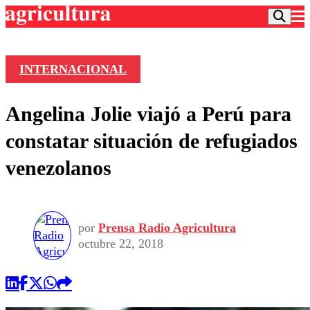
INTERNACIONAL
Podcast
Angelina Jolie viajó a Perú para
Frecuencias
Agricultura TV
constatar situación de refugiados
Deportes
venezolanos
Entretención
Colo Colo
Noticias
Motor
Vida Social
Otros Deportes
Dato Practico
Publicaciones en medios
por
Prensa Radio Agricultura
Seleccion Chilena
Economía
Opinión
octubre 22, 2018
Torneo Internacional
Internacional
Programas
Torneo Nacional
Nacional
Comercial
Universidad Católica
Política
Universidad de Chile
Sustentabilidad