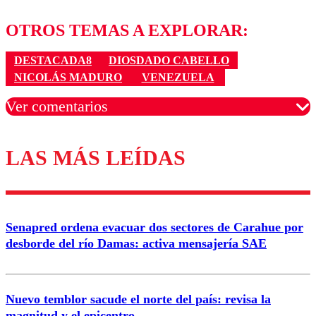
OTROS TEMAS A EXPLORAR:
DESTACADA8
DIOSDADO CABELLO
NICOLÁS MADURO
VENEZUELA
Ver comentarios
LAS MÁS LEÍDAS
Los comentarios son moderados para garantizar un
diálogo respetuoso.
Nombre
Senapred ordena evacuar dos sectores de Carahue por
Correo
desborde del río Damas: activa mensajería SAE
Nuevo temblor sacude el norte del país: revisa la
magnitud y el epicentro