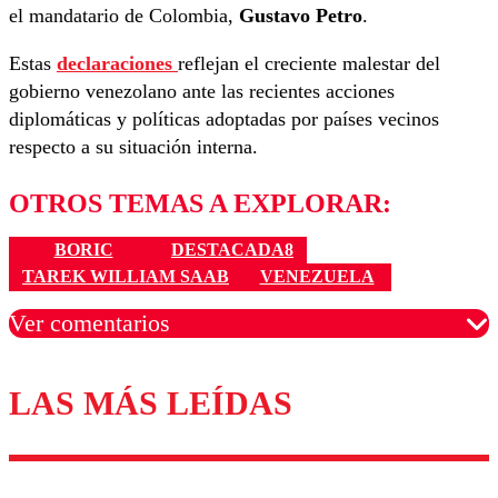
el mandatario de Colombia,
Gustavo Petro
.
Estas
declaraciones
reflejan el creciente malestar del
gobierno venezolano ante las recientes acciones
diplomáticas y políticas adoptadas por países vecinos
respecto a su situación interna.
OTROS TEMAS A EXPLORAR:
BORIC
DESTACADA8
TAREK WILLIAM SAAB
VENEZUELA
Ver comentarios
LAS MÁS LEÍDAS
Los comentarios son moderados para garantizar un
diálogo respetuoso.
Nombre