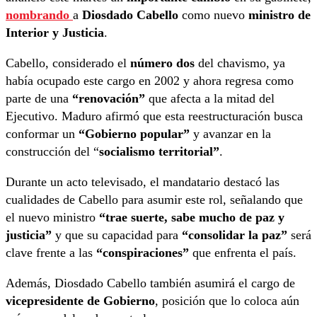
nombrando
a
Diosdado Cabello
como nuevo
ministro de
Interior y Justicia
.
Cabello, considerado el
número dos
del chavismo, ya
había ocupado este cargo en 2002 y ahora regresa como
parte de una
“renovación”
que afecta a la mitad del
Ejecutivo. Maduro afirmó que esta reestructuración busca
conformar un
“Gobierno popular”
y avanzar en la
construcción del “
socialismo territorial”
.
Durante un acto televisado, el mandatario destacó las
cualidades de Cabello para asumir este rol, señalando que
el nuevo ministro
“trae suerte, sabe mucho de paz y
justicia”
y que su capacidad para
“consolidar la paz”
será
clave frente a las
“conspiraciones”
que enfrenta el país.
Además, Diosdado Cabello también asumirá el cargo de
vicepresidente de Gobierno
, posición que lo coloca aún