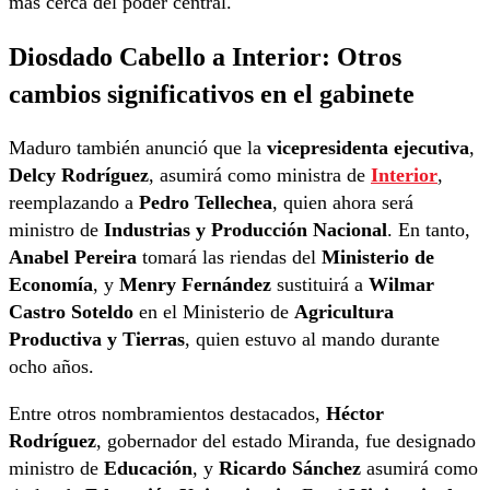
más cerca del poder central.
Diosdado Cabello a Interior:
Otros
cambios significativos en el gabinete
Maduro también anunció que la
vicepresidenta ejecutiva
,
Delcy Rodríguez
, asumirá como ministra de
Interior
,
reemplazando a
Pedro Tellechea
, quien ahora será
ministro de
Industrias y Producción Nacional
. En tanto,
Anabel Pereira
tomará las riendas del
Ministerio de
Economía
, y
Menry Fernández
sustituirá a
Wilmar
Castro Soteldo
en el Ministerio de
Agricultura
Productiva y Tierras
, quien estuvo al mando durante
ocho años.
Entre otros nombramientos destacados,
Héctor
Rodríguez
, gobernador del estado Miranda, fue designado
ministro de
Educación
, y
Ricardo Sánchez
asumirá como