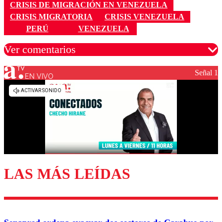
CRISIS DE MIGRACIÓN EN VENEZUELA
CRISIS MIGRATORIA
CRISIS VENEZUELA
PERÚ
VENEZUELA
Ver comentarios
Señal 1
EN VIVO
Los comentarios son moderados para garantizar un
diálogo respetuoso.
Nombre
Correo
LAS MÁS LEÍDAS
Enviar comentario