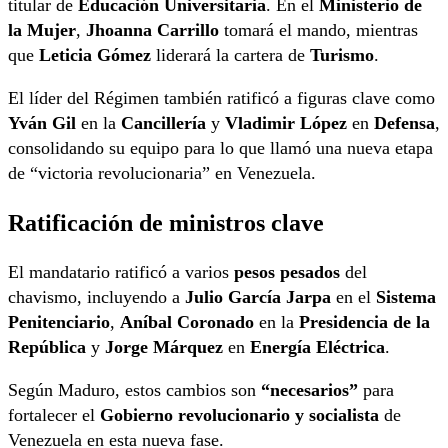
titular de
Educación Universitaria
. En el
Ministerio de
la Mujer
,
Jhoanna Carrillo
tomará el mando, mientras
que
Leticia Gómez
liderará la cartera de
Turismo
.
El líder del Régimen también ratificó a figuras clave como
Yván Gil
en la
Cancillería
y
Vladimir López
en
Defensa
,
consolidando su equipo para lo que llamó una nueva etapa
de “victoria revolucionaria” en Venezuela.
Ratificación de ministros clave
El mandatario ratificó a varios
pesos pesados
del
chavismo, incluyendo a
Julio García Jarpa
en el
Sistema
Penitenciario
,
Aníbal Coronado
en la
Presidencia de la
República
y
Jorge Márquez
en
Energía Eléctrica
.
Según Maduro, estos cambios son
“necesarios”
para
fortalecer el
Gobierno revolucionario y socialista
de
Venezuela en esta nueva fase.