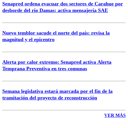
Senapred ordena evacuar dos sectores de Carahue por
Correo
desborde del río Damas: activa mensajería SAE
Nuevo temblor sacude el norte del país: revisa la
magnitud y el epicentro
Enviar comentario
Alerta por calor extremo: Senapred activa Alerta
Temprana Preventiva en tres comunas
Semana legislativa estará marcada por el fin de la
tramitación del proyecto de reconstrucción
VER MÁS