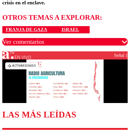
crisis en el enclave.
OTROS TEMAS A EXPLORAR:
FRANJA DE GAZA
ISRAEL
Ver comentarios
Señal 1
EN VIVO
Los comentarios son moderados para garantizar un
diálogo respetuoso.
Nombre
Correo
LAS MÁS LEÍDAS
Enviar comentario