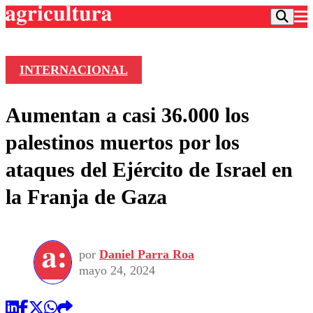
INTERNACIONAL
Podcast
Aumentan a casi 36.000 los
Frecuencias
Agricultura TV
palestinos muertos por los
Deportes
ataques del Ejército de Israel en
Entretención
Colo Colo
Noticias
la Franja de Gaza
Motor
Vida Social
Otros Deportes
Dato Practico
Publicaciones en medios
Seleccion Chilena
Economía
Opinión
Torneo Internacional
Internacional
por
Daniel Parra Roa
Programas
Torneo Nacional
Nacional
mayo 24, 2024
Comercial
Universidad Católica
Política
Universidad de Chile
Sustentabilidad