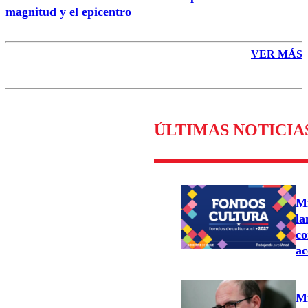
magnitud y el epicentro
VER MÁS
ÚLTIMAS NOTICIA
Mi
la
co
ac
Mi