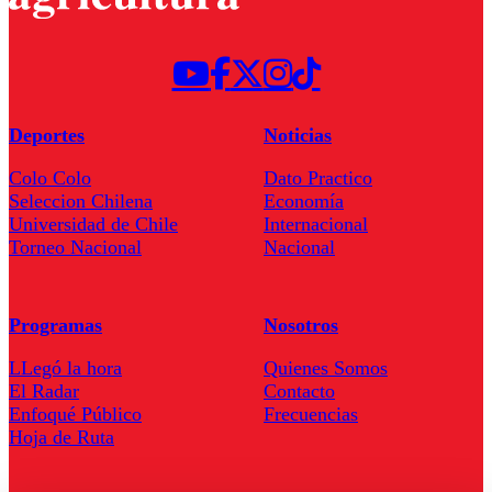
Deportes
Noticias
Colo Colo
Dato Practico
Seleccion Chilena
Economía
Universidad de Chile
Internacional
Torneo Nacional
Nacional
Programas
Nosotros
LLegó la hora
Quienes Somos
El Radar
Contacto
Enfoqué Público
Frecuencias
Hoja de Ruta