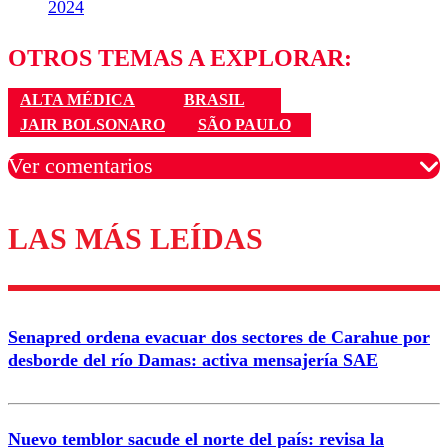
2024
OTROS TEMAS A EXPLORAR:
ALTA MÉDICA
BRASIL
JAIR BOLSONARO
SÃO PAULO
Ver comentarios
LAS MÁS LEÍDAS
Los comentarios son moderados para garantizar un
diálogo respetuoso.
Nombre
Senapred ordena evacuar dos sectores de Carahue por
Correo
desborde del río Damas: activa mensajería SAE
Nuevo temblor sacude el norte del país: revisa la