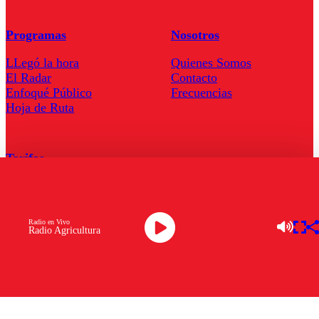
Programas
Nosotros
LLegó la hora
Quienes Somos
El Radar
Contacto
Enfoqué Público
Frecuencias
Hoja de Ruta
Tarifas
Comercial
Tarifas Servel Radio
Radio en Vivo
Radio Agricultura
Radio en Vivo
TV en Vivo
Descarga la APP