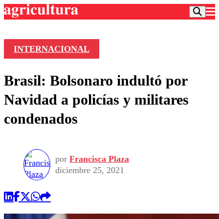
INTERNACIONAL
Podcast
Brasil: Bolsonaro indultó por
Frecuencias
Agricultura TV
Navidad a policías y militares
Deportes
condenados
Entretención
Colo Colo
Noticias
Motor
Vida Social
Otros Deportes
Dato Practico
Publicaciones en medios
por
Francisca Plaza
Seleccion Chilena
Economía
Opinión
diciembre 25, 2021
Torneo Internacional
Internacional
Programas
Torneo Nacional
Nacional
Comercial
Universidad Católica
Política
Universidad de Chile
Sustentabilidad