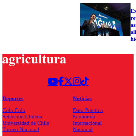
Ex
re
as
al
hí
Deportes
Noticias
Colo Colo
Dato Practico
Seleccion Chilena
Economía
Universidad de Chile
Internacional
Torneo Nacional
Nacional