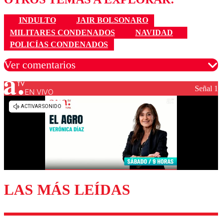
INDULTO
JAIR BOLSONARO
MILITARES CONDENADOS
NAVIDAD
POLICÍAS CONDENADOS
Ver comentarios
Señal 1
EN VIVO
Los comentarios son moderados para garantizar un
diálogo respetuoso.
Nombre
Correo
LAS MÁS LEÍDAS
Enviar comentario