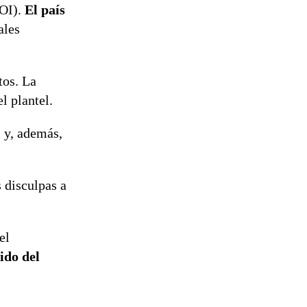
tramitación
OI).
El país
del proyecto
ales
de
reconstrucción
tos. La
l plantel.
 y, además,
 disculpas a
el
ido del