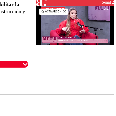
reconstrucción
Señal 2
ilitar la
nstrucción y