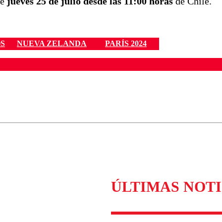
te
jueves 25 de julio desde las 11:00 horas
de Chile.
S
NUEVA ZELANDA
PARÍS 2024
ados para garantizar un diálogo respetuoso.
Correo
Enviar c
ÚLTIMAS NOTI