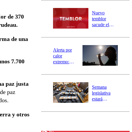
desborde del
río Damas:
Nuevo
lor de 370
activa
temblor
mensajería
rudeau.
sacude el
SAE
norte del país:
revisa la
irma de una
magnitud y el
epicentro
Alerta por
calor
unos 7.700
extremo:
Senapred
activa Alerta
Temprana
na paz justa
Preventiva en
Semana
tres comunas
 de paz
legislativa
estará
dos.
marcada por
el fin de la
erra y otros
tramitación
del proyecto
de