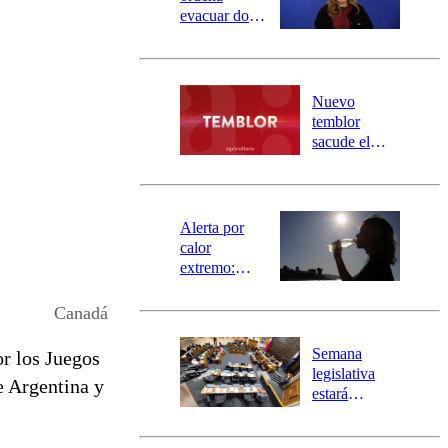
evacuar dos
sectores de
Carahue por
desborde del
río Damas:
Nuevo
activa
temblor
mensajería
sacude el
SAE
norte del país:
revisa la
magnitud y el
epicentro
Alerta por
calor
extremo:
Senapred
activa Alerta
Canadá
Temprana
Preventiva en
Semana
or los Juegos
tres comunas
legislativa
e Argentina y
estará
marcada por
el fin de la