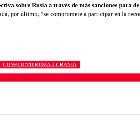
ctiva sobre Rusia a través de más sanciones para deb
adá, por último, “se compromete a participar en la reco
CONFLICTO RUSIA-UCRANIA
ados para garantizar un diálogo respetuoso.
Correo