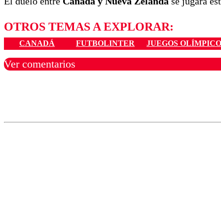
El duelo entre
Canadá y Nueva Zelanda
se jugará es
OTROS TEMAS A EXPLORAR:
CANADÁ
FUTBOLINTER
JUEGOS OLÍMPICO
Ver comentarios
Los comentarios son moder
Nombre