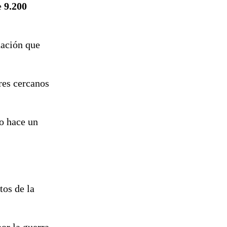
e
9.200
tuación que
res cercanos
do hace un
tos de la