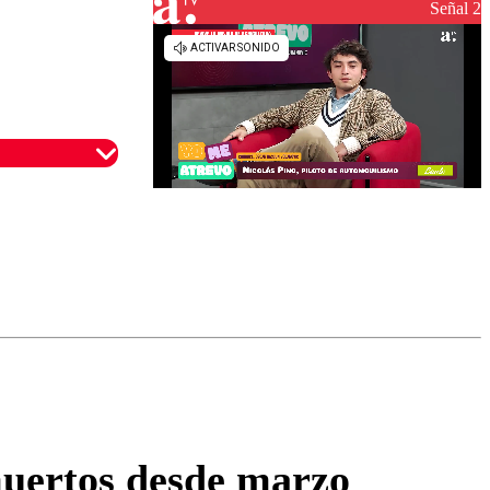
reconstrucción
Señal 2
omentario
muertos desde marzo