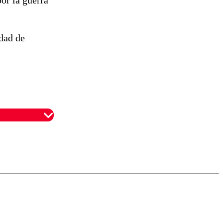
or la guerra
dad de