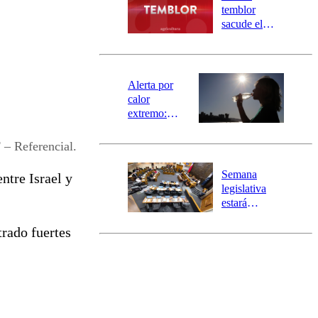
activa
temblor
mensajería
sacude el
SAE
norte del país:
revisa la
magnitud y el
epicentro
Alerta por
calor
extremo:
Senapred
activa Alerta
– Referencial.
Temprana
Preventiva en
Semana
entre Israel y
tres comunas
legislativa
estará
marcada por
trado fuertes
el fin de la
tramitación
del proyecto
de
reconstrucción