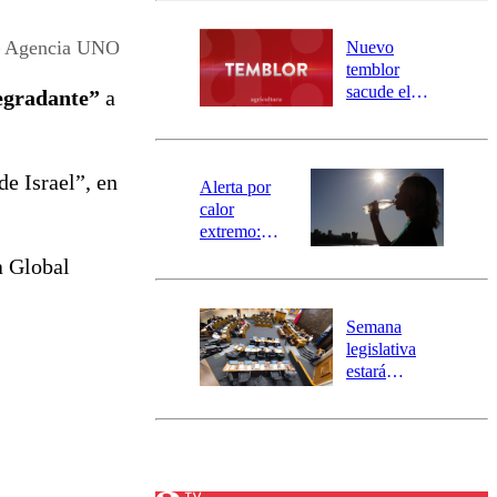
desborde del
río Damas:
 – Agencia UNO
Nuevo
activa
temblor
mensajería
sacude el
egradante”
a
SAE
norte del país:
revisa la
magnitud y el
e Israel”, en
epicentro
Alerta por
calor
extremo:
Senapred
a Global
activa Alerta
Temprana
Preventiva en
Semana
tres comunas
legislativa
estará
marcada por
el fin de la
tramitación
del proyecto
de