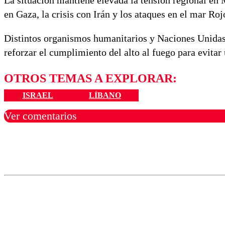
La situación mantiene elevada la tensión regional en
en Gaza, la crisis con Irán y los ataques en el mar Ro
Distintos organismos humanitarios y Naciones Unidas 
reforzar el cumplimiento del alto al fuego para evitar
OTROS TEMAS A EXPLORAR:
ISRAEL
LÍBANO
Ver comentarios
Los comentarios son moder
Nombre