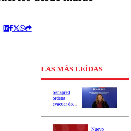
LAS MÁS LEÍDAS
Senapred
ordena
evacuar dos
sectores de
Carahue por
desborde del
río Damas:
Nuevo