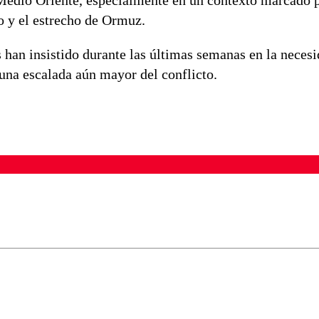
 Medio Oriente, especialmente en un contexto marcado p
jo y el estrecho de Ormuz.
han insistido durante las últimas semanas en la necesi
 una escalada aún mayor del conflicto.
ados para garantizar un diálogo respetuoso.
Correo