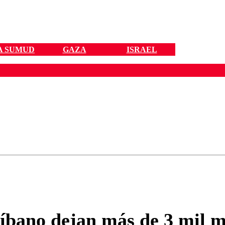
A SUMUD
GAZA
ISRAEL
ados para garantizar un diálogo respetuoso.
Correo
Enviar c
íbano dejan más de 3 mil 