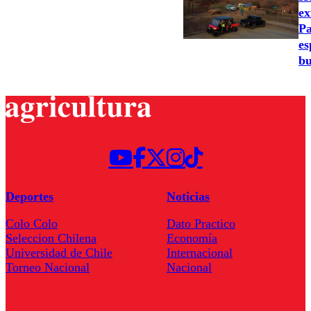
ex
Pa
es
bu
Deportes
Noticias
Colo Colo
Dato Practico
Seleccion Chilena
Economía
Universidad de Chile
Internacional
Torneo Nacional
Nacional