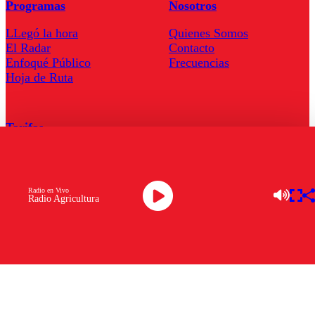
Programas
Nosotros
LLegó la hora
Quienes Somos
El Radar
Contacto
Enfoqué Público
Frecuencias
Hoja de Ruta
Tarifas
Comercial
Tarifas Servel Radio
Radio en Vivo
Radio Agricultura
Radio en Vivo
TV en Vivo
Descarga la APP