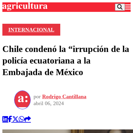
INTERNACIONAL
Podcast
Chile condenó la “irrupción de la
Frecuencias
Agricultura TV
policía ecuatoriana a la
Deportes
Embajada de México
Entretención
Colo Colo
Noticias
Motor
Vida Social
Otros Deportes
Dato Practico
Publicaciones en medios
por
Rodrigo Cantillana
Seleccion Chilena
Economía
Opinión
abril 06, 2024
Torneo Internacional
Internacional
Programas
Torneo Nacional
Nacional
Comercial
Universidad Católica
Política
Universidad de Chile
Sustentabilidad