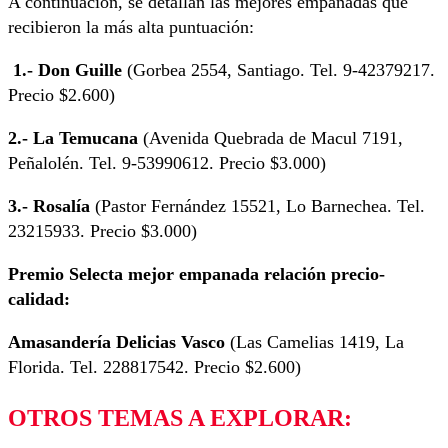
A continuación, se detallan las mejores empanadas que
recibieron la más alta puntuación:
1.- Don Guille
(Gorbea 2554, Santiago. Tel. 9-42379217.
Precio $2.600)
2.- La Temucana
(Avenida Quebrada de Macul 7191,
Peñalolén. Tel. 9-53990612. Precio $3.000)
3.- Rosalía
(Pastor Fernández 15521, Lo Barnechea. Tel.
23215933. Precio $3.000)
Premio Selecta mejor empanada relación precio-
calidad:
Amasandería Delicias Vasco
(Las Camelias 1419, La
Florida. Tel. 228817542. Precio $2.600)
OTROS TEMAS A EXPLORAR: