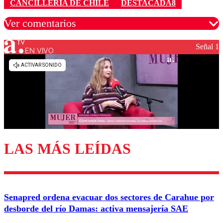
CANCILLERÍA DE CHILE
DESTACADA8
Ver comentarios
Señal 1
EN VIVO
Los comentarios son moderados para garantizar un
diálogo respetuoso.
Nombre
Correo
LAS MÁS LEÍDAS
Enviar comentario
Senapred ordena evacuar dos sectores de Carahue por
desborde del río Damas: activa mensajería SAE