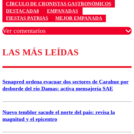
CÍRCULO DE CRONISTAS GASTRONÓMICOS
DESTACADA8
EMPANADAS
FIESTAS PATRIAS
MEJOR EMPANADA
Ver comentarios
LAS MÁS LEÍDAS
Los comentarios son moderados para garantizar un
diálogo respetuoso.
Nombre
Senapred ordena evacuar dos sectores de Carahue por
Correo
desborde del río Damas: activa mensajería SAE
Nuevo temblor sacude el norte del país: revisa la
magnitud y el epicentro
Enviar comentario