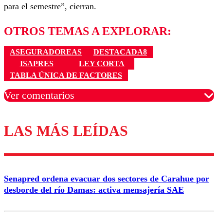
para el semestre”, cierran.
OTROS TEMAS A EXPLORAR:
ASEGURADOREAS
DESTACADA8
ISAPRES
LEY CORTA
TABLA ÚNICA DE FACTORES
Ver comentarios
LAS MÁS LEÍDAS
Los comentarios son moderados para garantizar un
diálogo respetuoso.
Nombre
Senapred ordena evacuar dos sectores de Carahue por
Correo
desborde del río Damas: activa mensajería SAE