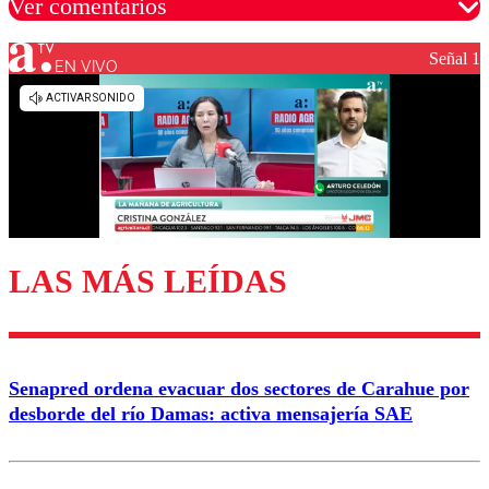
Ver comentarios
Señal 1
EN VIVO
Los comentarios son moderados para garantizar un
diálogo respetuoso.
Nombre
Correo
LAS MÁS LEÍDAS
Enviar comentario
Senapred ordena evacuar dos sectores de Carahue por
desborde del río Damas: activa mensajería SAE