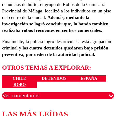
denuncias de hurto, el grupo de Robos de la Comisaría
Provincial de Málaga, localizó a los individuos en un piso
del centro de la ciudad.
Además, mediante la
investigación se logró concluir que, la banda también
realizaba robos frecuentes en centros comerciales.
Finalmente, la policía logró desarticular a esta agrupación
criminal y
los cuatro detenidos quedaron bajo prisión
preventiva, por orden de la autoridad judicial.
OTROS TEMAS A EXPLORAR:
CHILE
DETENIDOS
ESPAÑA
ROBO
Ver comentarios
LAS MÁS LEÍDAS
Los comentarios son moderados para garantizar un