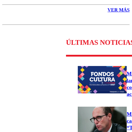
VER MÁS
ÚLTIMAS NOTICIA
Mi
la
co
ac
Mi
ca
“T