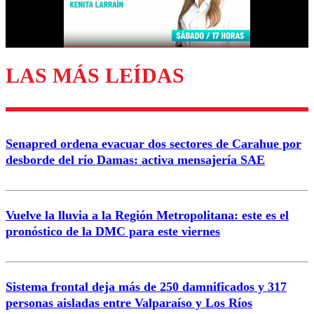
Correo
LAS MÁS LEÍDAS
Enviar comentario
Senapred ordena evacuar dos sectores de Carahue por
desborde del río Damas: activa mensajería SAE
Vuelve la lluvia a la Región Metropolitana: este es el
pronóstico de la DMC para este viernes
Sistema frontal deja más de 250 damnificados y 317
personas aisladas entre Valparaíso y Los Ríos