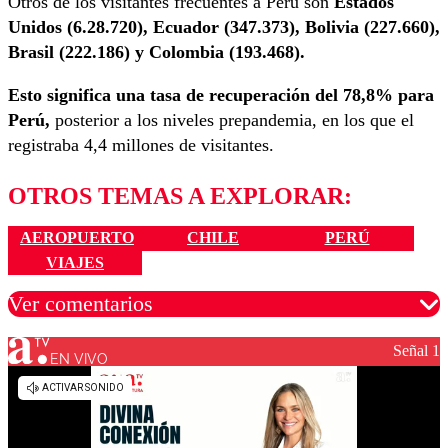
Otros de los visitantes frecuentes a Perú son
Estados
Unidos (6.28.720), Ecuador (347.373), Bolivia (227.660),
Brasil (222.186) y Colombia (193.468).
Esto significa una tasa de recuperación del 78,8% para
Perú,
posterior a los niveles prepandemia, en los que el
registraba 4,4 millones de visitantes.
OTROS TEMAS A EXPLORAR:
AEROPUERTO
CHILE
PERÚ
VIAJES
Ver comentarios
Señal 1
EN VIVO
Los comentarios son moderados para garantizar un
diálogo respetuoso.
Nombre