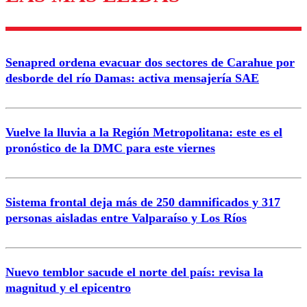
diálogo respetuoso.
Nombre
Senapred ordena evacuar dos sectores de Carahue por
Correo
desborde del río Damas: activa mensajería SAE
Vuelve la lluvia a la Región Metropolitana: este es el
pronóstico de la DMC para este viernes
Enviar comentario
Sistema frontal deja más de 250 damnificados y 317
personas aisladas entre Valparaíso y Los Ríos
Nuevo temblor sacude el norte del país: revisa la
magnitud y el epicentro