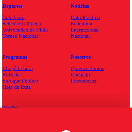
Deportes
Noticias
Colo Colo
Dato Practico
Seleccion Chilena
Economía
Universidad de Chile
Internacional
Torneo Nacional
Nacional
Programas
Nosotros
LLegó la hora
Quienes Somos
El Radar
Contacto
Enfoqué Público
Frecuencias
Hoja de Ruta
Tarifas
Comercial
Tarifas Servel Radio