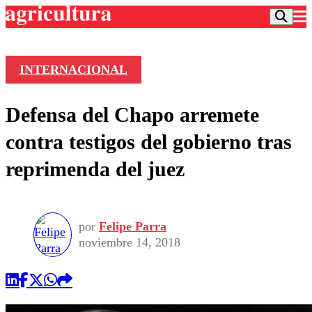
INTERNACIONAL
Podcast
Defensa del Chapo arremete
Frecuencias
Agricultura TV
contra testigos del gobierno tras
Deportes
reprimenda del juez
Entretención
Colo Colo
Noticias
Motor
Vida Social
Otros Deportes
Dato Practico
Publicaciones en medios
por
Felipe Parra
Seleccion Chilena
Economía
Opinión
noviembre 14, 2018
Torneo Internacional
Internacional
Programas
Torneo Nacional
Nacional
Comercial
Universidad Católica
Política
Universidad de Chile
Sustentabilidad