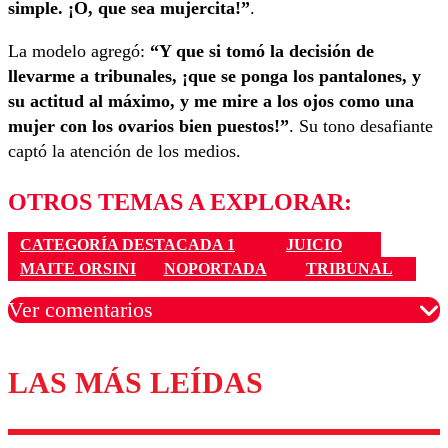
simple. ¡O, que sea mujercita!”
.
La modelo agregó:
“Y que si tomó la decisión de
llevarme a tribunales, ¡que se ponga los pantalones, y
su actitud al máximo, y me mire a los ojos como una
mujer con los ovarios bien puestos!”
. Su tono desafiante
captó la atención de los medios.
OTROS TEMAS A EXPLORAR:
CATEGORÍA DESTACADA 1
JUICIO
MAITE ORSINI
NOPORTADA
TRIBUNAL
Ver comentarios
LAS MÁS LEÍDAS
Los comentarios son moderados para garantizar un
diálogo respetuoso.
Nombre