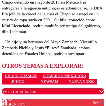
Chapo detenido en mayo de 2018 en México tras
entregarse a la agencia antidrogas estadounidense, la DEA.
Era jefe de la cárcel de la cual el Chapo se escapó en un
carrito de ropa sucia en 2001. Su hijo, conocido como
Mini Licenciado, podría también ser testigo del gobierno,
dijo Lichtman.
– Un hijo y un hermano del Mayo Zambada, Vicentillo
Zambada Niebla y Jesús “El rey” Zambada, ambos
detenidos en Estados Unidos, podrían atestiguar.
OTROS TEMAS A EXPLORAR:
CHAPO GUZMAN
GOBIERNO MEXICANO
JUICIO
NEWSAM
NUEVA YORK
Ver comentarios
Señal 1
EN VIVO